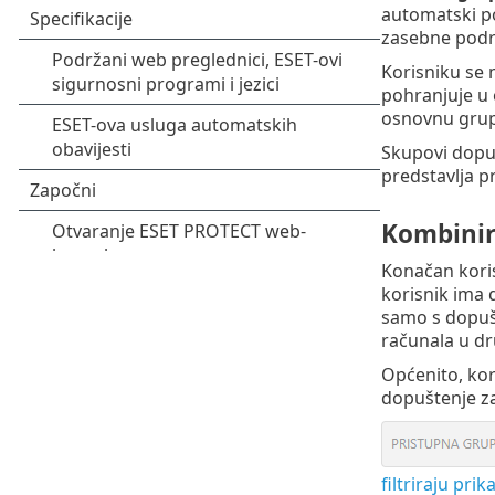
automatski po
zasebne podru
Korisniku se 
pohranjuje u 
osnovnu grupu
Skupovi dopuš
predstavlja pr
Kombinir
Konačan koris
korisnik ima 
samo s dopušt
računala u dr
Općenito, kor
dopuštenje za
filtriraju pri