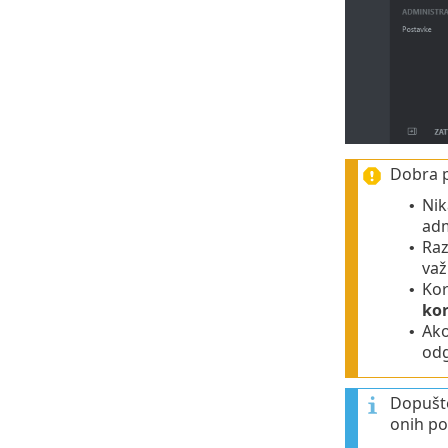
Dobra p
Nik
•
adm
Raz
•
važ
Kor
•
kor
Ako
•
odg
Dopušte
onih po