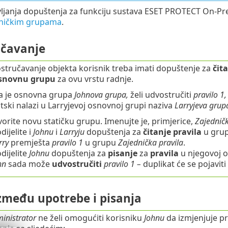
janja dopuštenja za funkciju sustava ESET PROTECT On-Pre
sničkim grupama
.
čavanje
stručavanje objekta korisnik treba imati dopuštenje za
čit
snovnu grupu
za ovu vrstu radnje.
ija je osnovna grupa
Johnova grupa,
želi udvostručiti
pravilo 1,
ski nalazi u Larryjevoj osnovnoj grupi naziva
Larryjeva grup
vorite novu statičku grupu. Imenujte je, primjerice,
Zajedničk
dijelite i
Johnu
i
Larryju
dopuštenja za
čitanje
pravila
u gru
rry
premješta
pravilo 1
u grupu
Zajednička pravila
.
dijelite
Johnu
dopuštenja za
pisanje
za
pravila
u njegovoj o
hn
sada može
udvostručiti
pravilo 1 –
duplikat će se pojavit
između upotrebe i pisanja
inistrator
ne želi omogućiti korisniku
Johnu
da izmjenjuje pr