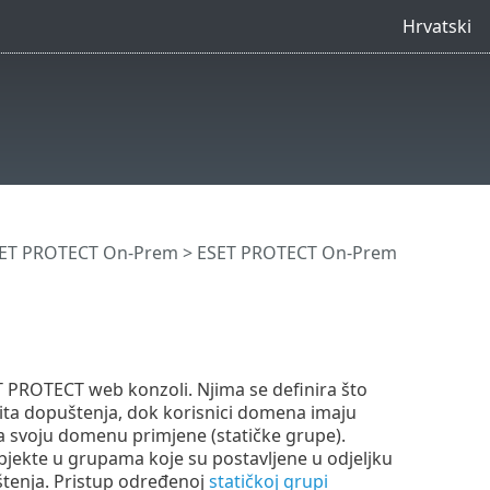
Hrvatski
SET PROTECT On-Prem
>
ESET PROTECT On-Prem
T PROTECT web konzoli. Njima se definira što
ita dopuštenja, dok korisnici domena imaju
a svoju domenu primjene (statičke grupe).
bjekte u grupama koje su postavljene u odjeljku
štenja. Pristup određenoj
statičkoj grupi