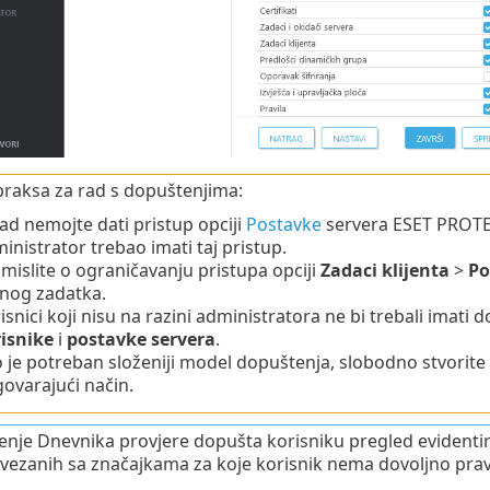
raksa za rad s dopuštenjima:
ad nemojte dati pristup opciji
Postavke
servera ESET PROTE
inistrator trebao imati taj pristup.
mislite o ograničavanju pristupa opciji
Zadaci klijenta
>
Po
nog zadatka.
isnici koji nisu na razini administratora ne bi trebali imati
isnike
i
postavke servera
.
 je potreban složeniji model dopuštenja, slobodno stvorite 
ovarajući način.
nje Dnevnika provjere dopušta korisniku pregled evidentira
vezanih sa značajkama za koje korisnik nema dovoljno prav