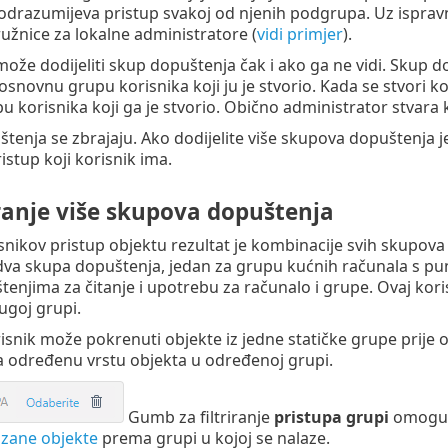
drazumijeva pristup svakoj od njenih podgrupa. Uz ispravno
žnice za lokalne administratore (
vidi primjer
).
može dodijeliti skup dopuštenja čak i ako ga ne vidi. Skup d
osnovnu grupu korisnika koji ju je stvorio. Kada se stvori ko
 korisnika koji ga je stvorio. Obično administrator stvara 
tenja se zbrajaju. Ako dodijelite više skupova dopuštenja 
istup koji korisnik ima.
anje više skupova dopuštenja
nikov pristup objektu rezultat je kombinacije svih skupova 
dva skupa dopuštenja, jedan za grupu kućnih računala s pu
enjima za čitanje i upotrebu za računalo i grupe. Ovaj kor
ugoj grupi.
isnik može pokrenuti objekte iz jedne statičke grupe prije o
 određenu vrstu objekta u određenoj grupi.
Gumb za filtriranje
pristupa grupi
omoguću
kazane objekte
prema grupi u kojoj se nalaze.