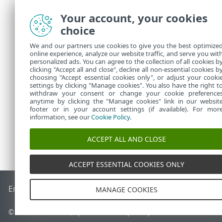
dopušte
Your account, your cookies
Pra
•
Sta
•
choice
Kada su
We and our partners use cookies to give you the best optimize
stvarat
online experience, analyze our website traffic, and serve you wit
personalized ads. You can agree to the collection of all cookies b
uređiva
clicking "Accept all and close", decline all non-essential cookies b
choosing "Accept essential cookies only", or adjust your cooki
settings by clicking "Manage cookies". You also have the right t
withdraw your consent or change your cookie preference
anytime by clicking the "Manage cookies" link in our websit
footer or in your account settings (if available). For mor
information, see our
Cookie Policy
.
ACCEPT ALL AND CLOSE
ACCEPT ESSENTIAL COOKIES ONLY
End of Life
ESET-ova baza znanja
ESET-ov forum
ESET Statu
MANAGE COOKIES
© 1992 - 2026 ESET, spol. s r.o. – Sva prava pridržana.