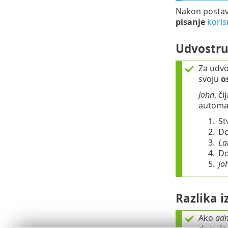
Nakon postavl
pisanje
kori
Udvostru
Za udvo
svoju
o
John
, č
automat
1.
St
2.
Do
3.
La
4.
Do
5.
Jo
Razlika 
Ako
adm