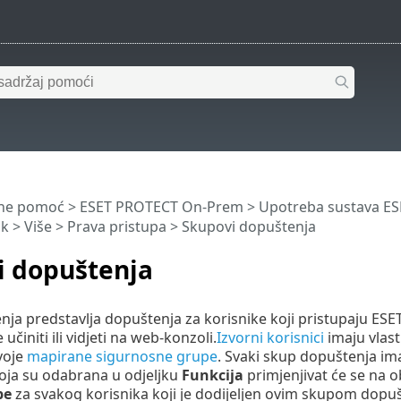
ine pomoć
>
ESET PROTECT On-Prem
>
Upotreba sustava E
ik
>
Više
>
Prava pristupa
> Skupovi dopuštenja
i dopuštenja
ja predstavlja dopuštenja za korisnike koji pristupaju ESE
učiniti ili vidjeti na web-konzoli.
Izvorni korisnici
imaju vlast
voje
mapirane sigurnosne grupe
. Svaki skup dopuštenja im
oja su odabrana u odjeljku
Funkcija
primjenjivat će se na o
pe
za svakog korisnika koji je dodijeljen ovim skupom dopu