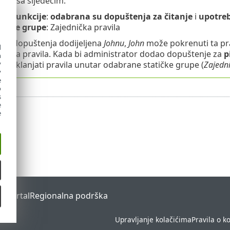
nja sa sljedećim:
vila
funkcije
:
odabrana su dopuštenja za čitanje
i
upotre
tičke grupe
: Zajednička pravila
 ta dopuštenja dodijeljena
Johnu
,
John
može pokrenuti ta prav
d
i nova pravila. Kada bi administrator dodao dopuštenje za
p
h
y
ti i uklanjati pravila unutar odabrane statičke grupe (
Zajedni
y
e
o
s
e
e
s Portal
Regionalna podrška
Upravljanje kolačićima
Pravila o k