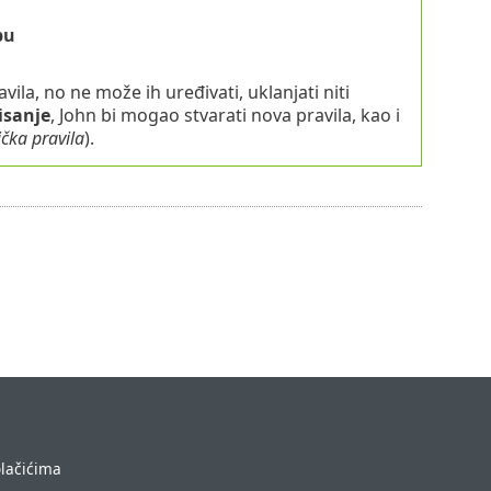
bu
ila, no ne može ih uređivati, uklanjati niti
isanje
, John bi mogao stvarati nova pravila, kao i
čka pravila
).
olačićima