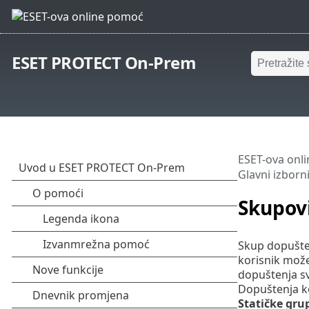
ESET PROTECT On-Prem
ESET-ova onl
Glavni izborn
Skupov
Skup dopušten
korisnik može 
dopuštenja s
Dopuštenja k
Statičke gru