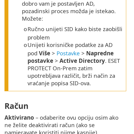
dobro vam je postavljen AD,
pozadinski proces možda je istekao.
Možete:
Ručno unijeti SID kako biste zaobišli
o
problem
Unijeti korisničke podatke za AD
o
pod
Više
>
Postavke
>
Napredne
postavke
>
Active Directory
. ESET
PROTECT On-Prem zatim
upotrebljava različit, brži način za
vraćanje popisa SID-ova.
Račun
Aktivirano
– odaberite ovu opciju osim ako
ne želite deaktivirati račun (ako se
namjeravate koristiti njime kasnije).