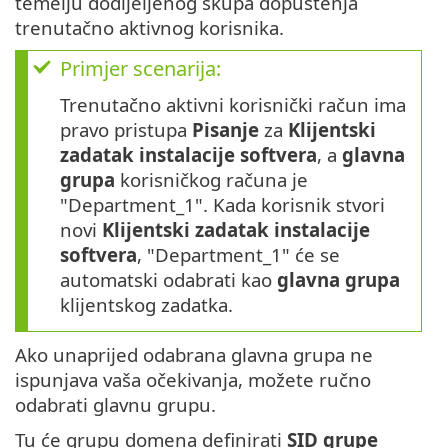
temelju dodijeljenog skupa dopuštenja
trenutačno aktivnog korisnika.
Primjer scenarija:
Trenutačno aktivni korisnički račun ima
pravo pristupa
Pisanje
za
Klijentski
zadatak instalacije softvera
, a
glavna
grupa
korisničkog računa je
"Department_1". Kada korisnik stvori
novi
Klijentski zadatak instalacije
softvera
, "Department_1" će se
automatski odabrati kao
glavna grupa
klijentskog zadatka.
Ako unaprijed odabrana glavna grupa ne
ispunjava vaša očekivanja, možete ručno
odabrati glavnu grupu.
Tu će grupu domena definirati
SID grupe