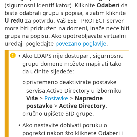
(sigurnosni identifikator). Kliknite
Odaberi
da
biste odabrali grupu s popisa, a zatim kliknite
U redu
za potvrdu. Vaš ESET PROTECT server
mora biti pridružen na domeni, inače neće biti
grupa na popisu. Ako upotrebljavate virtualni
uređaj, pogledajte
povezano poglavlje
.
Ako LDAPS nije dostupan, sigurnosnu
•
grupu domene možete mapirati tako
da učinite sljedeće:
privremeno deaktivirate postavke
o
servisa Active Directory u izborniku
Više
>
Postavke
>
Napredne
postavke
>
Active Directory
.
ručno upišete SID grupe.
o
Ako nastavite dobivati poruku o
•
pogrešci nakon što kliknete Odaberi i