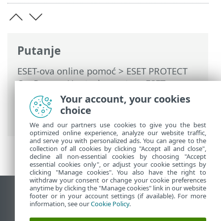
Putanje
ESET-ova online pomoć
>
ESET PROTECT
On-Prem
>
Upotreba sustava ESET
PROTECT On-Prem
>
ESET PROTECT On-
Your account, your cookies
Prem Glavni izbornik
>
Više
>
Prava
choice
pristupa
>
Korisnici
> Mapirani korisnici
We and our partners use cookies to give you the best
optimized online experience, analyze our website traffic,
and serve you with personalized ads. You can agree to the
collection of all cookies by clicking "Accept all and close",
decline all non-essential cookies by choosing "Accept
essential cookies only", or adjust your cookie settings by
clicking "Manage cookies". You also have the right to
withdraw your consent or change your cookie preferences
anytime by clicking the "Manage cookies" link in our website
Prikaži stranicu za radnu površinu
footer or in your account settings (if available). For more
information, see our
Cookie Policy
.
End of Life