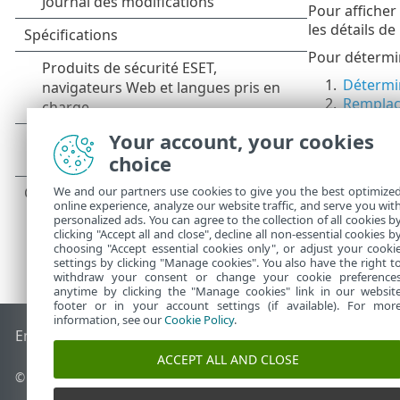
Pour afficher
les détails de 
Pour détermine
1.
Détermin
2.
Remplace
3.
Fusionne
Your account, your cookies
choice
We and our partners use cookies to give you the best optimize
online experience, analyze our website traffic, and serve you wit
personalized ads. You can agree to the collection of all cookies b
clicking "Accept all and close", decline all non-essential cookies b
choosing "Accept essential cookies only", or adjust your cooki
settings by clicking "Manage cookies". You also have the right t
withdraw your consent or change your cookie preference
anytime by clicking the "Manage cookies" link in our websit
footer or in your account settings (if available). For mor
information, see our
Cookie Policy
.
End of Life
Base de connaissances ESET
Forum ESET
ESET S
ACCEPT ALL AND CLOSE
© 1992 - 2026 ESET, spol. s r.o. - Tous droits réservés.