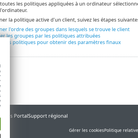
 toutes les politiques appliquées à un ordinateur sélectionn
l'ordinateur.
r la politique active d'un client, suivez les étapes suivantes
er l'ordre des groupes dans lesquels se trouve le client
r les groupes par les politiques attribuées
r les politiques pour obtenir des paramètres finaux
d
h
y
y
e
o
s
e
e
tatus Portal
Support régional
Gérer les cookies
Politique relativ