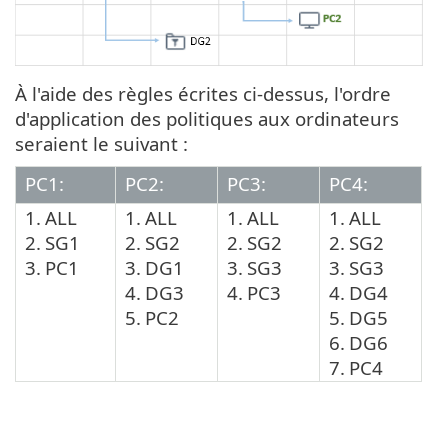
À l'aide des règles écrites ci-dessus, l'ordre
d'application des politiques aux ordinateurs
seraient le suivant :
PC1:
PC2:
PC3:
PC4:
1.
ALL
1.
ALL
1.
ALL
1.
ALL
2.
SG1
2.
SG2
2.
SG2
2.
SG2
3.
PC1
3.
DG1
3.
SG3
3.
SG3
4.
DG3
4.
PC3
4.
DG4
5.
PC2
5.
DG5
6.
DG6
7.
PC4