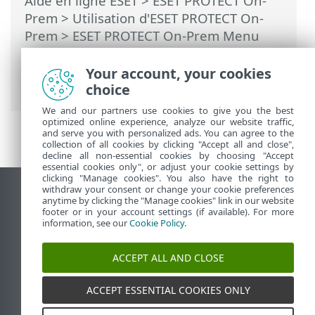
Aide en ligne ESET
>
ESET PROTECT On-
Prem
>
Utilisation d'ESET PROTECT On-
Prem
>
ESET PROTECT On-Prem Menu
principal
>
Politiques
>
Application des
politiques aux clients
> Énumération des
Your account, your cookies
politiques
choice
We and our partners use cookies to give you the best
optimized online experience, analyze our website traffic,
and serve you with personalized ads. You can agree to the
collection of all cookies by clicking "Accept all and close",
decline all non-essential cookies by choosing "Accept
essential cookies only", or adjust your cookie settings by
clicking "Manage cookies". You also have the right to
withdraw your consent or change your cookie preferences
Afficher le site des postes de travail
anytime by clicking the "Manage cookies" link in our website
footer or in your account settings (if available). For more
End of Life
information, see our
Cookie Policy
.
Base de connaissances ESET
Forum ESET
ACCEPT ALL AND CLOSE
ESET Status Portal
Support régional
ACCEPT ESSENTIAL COOKIES ONLY