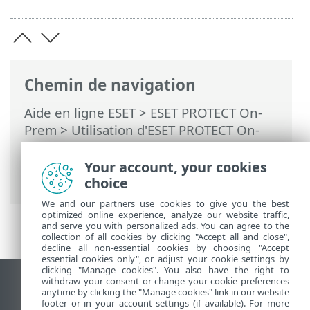
Chemin de navigation
Aide en ligne ESET
>
ESET PROTECT On-
Prem
>
Utilisation d'ESET PROTECT On-
Prem
>
ESET PROTECT On-Prem Menu
principal
>
Politiques
> Gérer les
Your account, your cookies
politiques
choice
We and our partners use cookies to give you the best
optimized online experience, analyze our website traffic,
and serve you with personalized ads. You can agree to the
collection of all cookies by clicking "Accept all and close",
decline all non-essential cookies by choosing "Accept
essential cookies only", or adjust your cookie settings by
clicking "Manage cookies". You also have the right to
withdraw your consent or change your cookie preferences
Afficher le site des postes de travail
anytime by clicking the "Manage cookies" link in our website
footer or in your account settings (if available). For more
End of Life