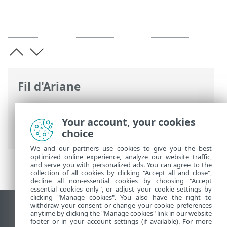
Fil d'Ariane
Aide en ligne d'ESET
>
ESET PROTECT On-
Prem
>
Démarrer
> VDI, clonage et
Your account, your cookies
détection de matériel
choice
We and our partners use cookies to give you the best
optimized online experience, analyze our website traffic,
and serve you with personalized ads. You can agree to the
collection of all cookies by clicking "Accept all and close",
decline all non-essential cookies by choosing "Accept
essential cookies only", or adjust your cookie settings by
clicking "Manage cookies". You also have the right to
withdraw your consent or change your cookie preferences
Afficher le site pour ordinateur de bureau
anytime by clicking the "Manage cookies" link in our website
footer or in your account settings (if available). For more
End of Life