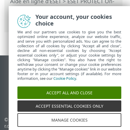
Aide en ligne d'ESET
>
ESET PROTECT On-
Prem
>
Démarrer
>
VDI, clonage et
détection de matériel
> Identification du
Your account, your cookies
matériel
choice
We and our partners use cookies to give you the best
optimized online experience, analyze our website traffic,
and serve you with personalized ads. You can agree to the
collection of all cookies by clicking "Accept all and close",
decline all non-essential cookies by choosing "Accept
essential cookies only", or adjust your cookie settings by
clicking "Manage cookies". You also have the right to
withdraw your consent or change your cookie preferences
Afficher le site pour ordinateur de bureau
anytime by clicking the "Manage cookies" link in our website
footer or in your account settings (if available). For more
End of Life
information, see our
Cookie Policy
.
Base de connaissances ESET
Forum ESET
ACCEPT ALL AND CLOSE
ESET Status Portal
Assistance régionale
ACCEPT ESSENTIAL COOKIES ONLY
© 1992 - 2026 ESET, spol. s
Gérer les témoins
MANAGE COOKIES
r.o. - Tous droits réservés.
Politique relative aux