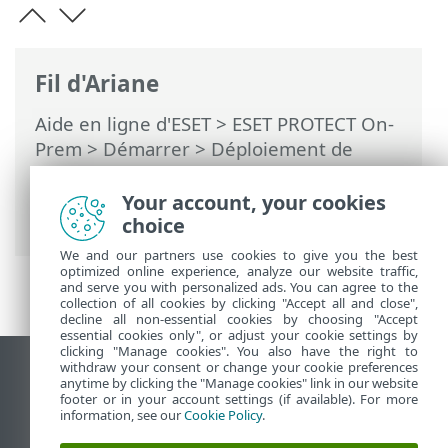
Fil d'Ariane
Aide en ligne d'ESET
>
ESET PROTECT On-
Prem
>
Démarrer
>
Déploiement de
l’agent ESET Management
> Ajouter des
ordinateurs en utilisant la
Your account, your cookies
synchronisation Active Directory
choice
We and our partners use cookies to give you the best
optimized online experience, analyze our website traffic,
and serve you with personalized ads. You can agree to the
collection of all cookies by clicking "Accept all and close",
decline all non-essential cookies by choosing "Accept
essential cookies only", or adjust your cookie settings by
clicking "Manage cookies". You also have the right to
withdraw your consent or change your cookie preferences
Afficher le site pour ordinateur de bureau
anytime by clicking the "Manage cookies" link in our website
footer or in your account settings (if available). For more
End of Life
information, see our
Cookie Policy
.
Base de connaissances ESET