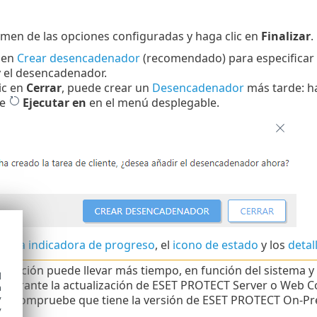
n
umen de las opciones configuradas y haga clic en
Finalizar
.
 en
Crear desencadenador
(recomendado) para especificar d
 el desencadenador.
lic en
Cerrar
, puede crear un
Desencadenador
más tarde: hag
ne
Ejecutar en
en el menú desplegable.
barra indicadora de progreso
, el
icono de estado
y los
detal
alización puede llevar más tiempo, en función del sistema 
d
 durante la actualización de ESET PROTECT Server o Web Cons
h
y
 y compruebe que tiene la versión de ESET PROTECT On-P
y