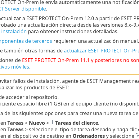
OTECT On-Prem le envía automáticamente una notificaci
 Server disponible
.
ctualizar a ESET PROTECT On-Prem 12.0 a partir de ESET P
robado una actualización directa desde las versiones 8.x–9.x d
 instalación
para obtener instrucciones detalladas.
ponentes de terceros
requieren una actualización manual.
e también otras formas de
actualizar ESET PROTECT On-Pre
siones de
ESET PROTECT
On-Prem
11.1
y posteriores no so
tivos móviles
.
 evitar fallos de instalación, agente de ESET Management re
ualizar los productos de ESET:
de acceder al repositorio.
ficiente espacio libre (1 GB) en el equipo cliente (no disponi
a de las siguientes opciones para crear una nueva tarea del 
 en
Tareas
>
Nuevo
>
Tareas del cliente
.
 en
Tareas
> seleccione el tipo de tarea deseado y haga clic
 en el dispositivo de destino en
Ordenadores
y seleccione