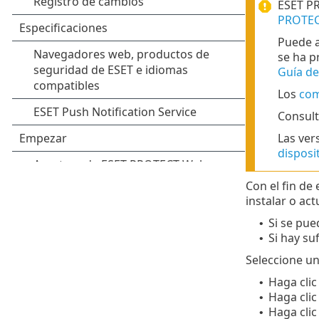
ESET PR
PROTECT
Puede a
se ha p
Guía de
Los
com
Consult
Las ver
disposi
Con el fin de
instalar o act
Si se pue
•
Si hay su
•
Seleccione un
Haga clic
•
Haga clic
•
Haga clic
•