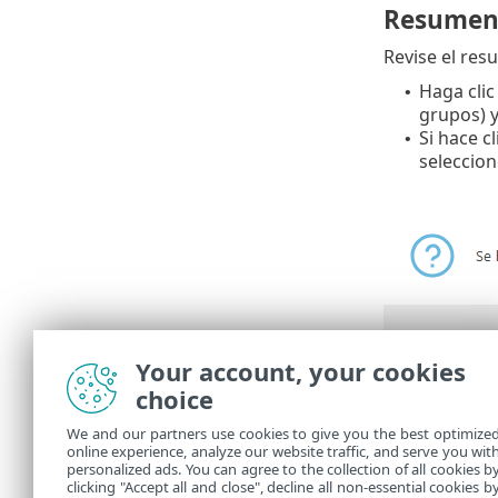
Resume
Revise el res
Haga clic
•
grupos) y
Si hace c
•
seleccio
Your account, your cookies
Puede ver la
choice
La actu
We and our partners use cookies to give you the best optimize
Console
online experience, analyze our website traffic, and serve you wit
personalized ads. You can agree to the collection of all cookies b
Console
clicking "Accept all and close", decline all non-essential cookies b