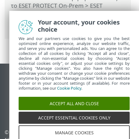
το ESET PROTECT On-Prem
>
ESET
PROTECT On-Prem Κύριο μενού
>
Αναφορές
> Δημιουργία νέου προτύπου
Your account, your cookies
αναφοράς
choice
We and our partners use cookies to give you the best
optimized online experience, analyze our website traffic,
and serve you with personalized ads. You can agree to the
collection of all cookies by clicking "Accept all and close",
decline all non-essential cookies by choosing "Accept
essential cookies only", or adjust your cookie settings by
clicking "Manage cookies". You also have the right to
withdraw your consent or change your cookie preferences
Προβολή ιστότοπου επιφάνειας εργασίας
anytime by clicking the "Manage cookies" link in our website
footer or in your account settings (if available). For more
End of Life
information, see our
Cookie Policy
.
Γνωσιακή βάση ESET
Ομάδα συζήτησης ESET
ACCEPT ALL AND CLOSE
ESET Status Portal
Τοπική υποστήριξη
ACCEPT ESSENTIAL COOKIES ONLY
© 1992 - 2026 ESET, spol. s
Διαχείριση cookies
MANAGE COOKIES