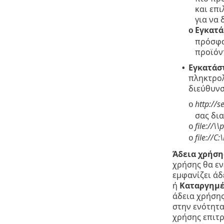
και επι
για να 
Εγκατά
o
πρόσφα
προϊόν
Εγκατάσ
•
πληκτρολ
διεύθυνσ
http://
o
σας δι
file://\
o
file://C
o
Άδεια χρήση
χρήσης θα εν
εμφανίζει άδ
ή
Καταργημ
άδεια χρήσης
στην ενότητ
χρήσης επιτρ