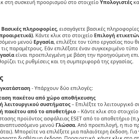
ικ στη συσκευή προορισμού στο στοιχείο
Υπολογιστές
κα
α
Βασικές πληροφορίες
, εισαγάγετε βασικές πληροφορίες
προαιρετικά)
. Κάντε κλικ στο στοιχείο
Επιλογή ετικετώ
σόμενο μενού
Εργασία
, επιλέξτε τον τύπο εργασίας που θ
 τις παραμέτρους. Εάν επιλέξατε έναν συγκεκριμένο τύπο
γασία
είναι προεπιλεγμένη με βάση την προηγούμενη επι
θορίζει τις ρυθμίσεις και τη συμπεριφορά της εργασίας.
ς
εγκατάσταση
- Υπάρχουν δύο επιλογές:
ταση πακέτου από χώρο αποθήκευσης
ή λειτουργικού συστήματος
– Επιλέξτε το λειτουργικό 
ή πακέτου από το αποθετήριο
– Κάντε κλικ στο στοιχεί
τασης προϊόντος ασφάλειας ESET από το αποθετήριο (π.χ.,
 αναπτυσσόμενο μενού
Γλώσσα
.
Από προεπιλογή, η πιο 
άται). Μπορείτε να επιλέξετε μια παλαιότερη έκδοση.
Για 
όσφατη διαθέσιμη έκδοση. Προαιρετικά, κάντε κλικ στο σ