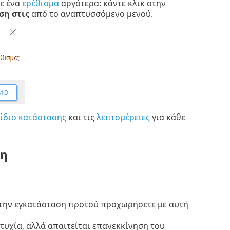
τε ένα
ερέθισμα
αργότερα: κάντε κλικ στην
ση στις
από το αναπτυσσόμενο μενού.
νίδιο κατάστασης
και τις
λεπτομέρειες
για κάθε
ση
η την εγκατάσταση προτού προχωρήσετε με αυτή
υχία, αλλά απαιτείται επανεκκίνηση του