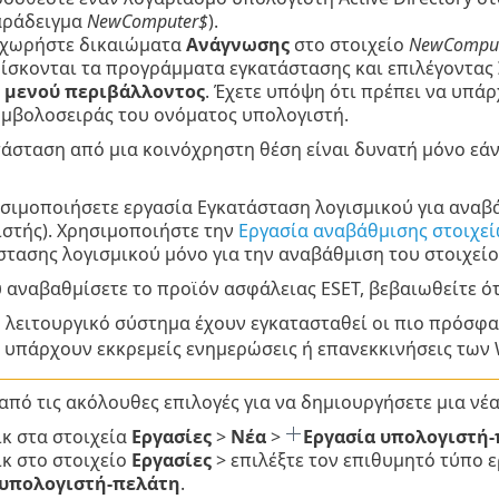
ράδειγμα
NewComputer$
).
χωρήστε δικαιώματα
Ανάγνωσης
στο στοιχείο
NewCompu
ίσκονται τα προγράμματα εγκατάστασης και επιλέγοντας
 μενού περιβάλλοντος
. Έχετε υπόψη ότι πρέπει να υπάρ
μβολοσειράς του ονόματος υπολογιστή.
τάσταση από μια κοινόχρηστη θέση είναι δυνατή μόνο εάν
σιμοποιήσετε εργασία Εγκατάσταση λογισμικού για αναβ
ιστής). Χρησιμοποιήστε την
Εργασία αναβάθμισης στοιχε
τασης λογισμικού μόνο για την αναβάθμιση του στοιχείου
 αναβαθμίσετε το προϊόν ασφάλειας ESET, βεβαιωθείτε ότ
 λειτουργικό σύστημα έχουν εγκατασταθεί οι πιο πρόσφα
 υπάρχουν εκκρεμείς ενημερώσεις ή επανεκκινήσεις των
 από τις ακόλουθες επιλογές για να δημιουργήσετε μια νέ
ικ στα στοιχεία
Εργασίες
>
Νέα
>
Εργασία υπολογιστή
ικ στο στοιχείο
Εργασίες
> επιλέξτε τον επιθυμητό τύπο ε
 υπολογιστή-πελάτη
.