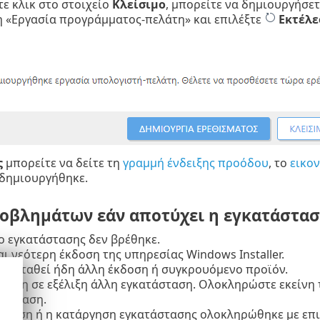
τε κλικ στο στοιχείο
Κλείσιμο
, μπορείτε να δημιουργήσε
 «Εργασία προγράμματος-πελάτη» και επιλέξτε
Εκτέλε
ς
μπορείτε να δείτε τη
γραμμή ένδειξης προόδου
, το
εικο
 δημιουργήθηκε.
οβλημάτων εάν αποτύχει η εγκατάστα
ο εγκατάστασης δεν βρέθηκε.
αι νεότερη έκδοση της υπηρεσίας Windows Installer.
ατασταθεί ήδη άλλη έκδοση ή συγκρουόμενο προϊόν.
ι ήδη σε εξέλιξη άλλη εγκατάσταση. Ολοκληρώστε εκείν
τάσταση.
σταση ή η κατάργηση εγκατάστασης ολοκληρώθηκε με επιτ