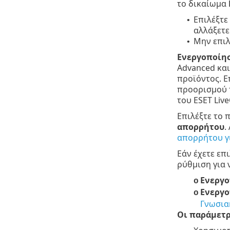
το δικαίωμα
Επιλέξτε
•
αλλάξετε
Μην επιλ
•
Ενεργοποίησ
Advanced και
προϊόντος. Ε
προορισμού τ
του ESET Liv
Επιλέξτε το 
απορρήτου
.
απορρήτου γι
Εάν έχετε επ
ρύθμιση για 
Ενεργο
o
Ενεργο
o
Γνωσια
Οι παράμετρ