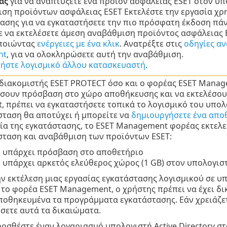
ας
για να αναπτύξετε ένα προϊόν ασφάλειας ESET στον υπ
ση προϊόντων ασφάλειας ESET Εκτελέστε την εργασία χ
ασης για να εγκαταστήσετε την πιο πρόσφατη έκδοση πά
 να εκτελέσετε άμεση αναβάθμιση προϊόντος ασφάλειας 
ποιώντας
ενέργειες με ένα κλικ
. Ανατρέξτε στις
οδηγίες αν
nt
, για να ολοκληρώσετε αυτή την αναβάθμιση.
ήστε λογισμικό άλλου κατασκευαστή
.
 διακομιστής ESET PROTECT όσο και ο φορέας ESET Manage
σουν πρόσβαση στο χώρο αποθήκευσης και να εκτελέσουν
t, πρέπει να εγκαταστήσετε τοπικά το λογισμικό του υπ
σταση θα αποτύχει ή μπορείτε να
δημιουργήσετε ένα απο
ία της εγκατάστασης, το ESET Management φορέας εκτελε
σταση και αναβάθμιση των προϊόντων ESET:
ν υπάρχει πρόσβαση στο αποθετήριο
 υπάρχει αρκετός ελεύθερος χώρος (1 GB) στον υπολογιστή
ν εκτέλεση μιας εργασίας εγκατάστασης λογισμικού σε υ
ί το φορέα ESET Management, ο χρήστης πρέπει να έχει δ
αποθηκευμένα τα προγράμματα εγκατάστασης. Εάν χρειάζε
σετε αυτά τα δικαιώματα.
οσθέστε έναν λογαριασμό υπολογιστή Active Directory στ