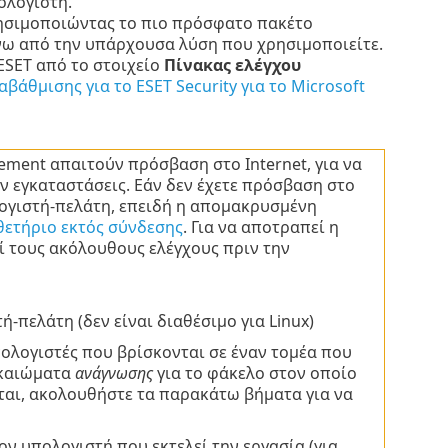
ολογιστή.
ρησιμοποιώντας το πιο πρόσφατο πακέτο
νω από την υπάρχουσα λύση που χρησιμοποιείτε.
ESET από το στοιχείο
Πίνακας ελέγχου
αβάθμισης για το ESET Security για το Microsoft
ment απαιτούν πρόσβαση στο Internet, για να
 εγκαταστάσεις. Εάν δεν έχετε πρόσβαση στο
ολογιστή-πελάτη, επειδή η απομακρυσμένη
θετήριο εκτός σύνδεσης
. Για να αποτραπεί η
ί τους ακόλουθους ελέγχους πριν την
-πελάτη (δεν είναι διαθέσιμο για Linux)
πολογιστές που βρίσκονται σε έναν τομέα που
ικαιώματα
ανάγνωσης
για το φάκελο στον οποίο
ται, ακολουθήστε τα παρακάτω βήματα για να
ον υπολογιστή που εκτελεί την εργασία (για