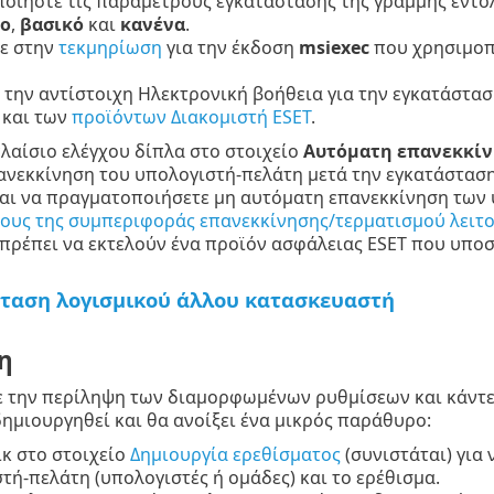
οιήστε τις παραμέτρους εγκατάστασης της γραμμής εντολ
ο
,
βασικό
και
κανένα
.
ε στην
τεκμηρίωση
για την έκδοση
msiexec
που χρησιμοπο
 την αντίστοιχη Ηλεκτρονική βοήθεια για την εγκατάστα
και των
προϊόντων Διακομιστή ESET
.
πλαίσιο ελέγχου δίπλα στο στοιχείο
Αυτόματη επανεκκίν
νεκκίνηση του υπολογιστή-πελάτη μετά την εγκατάσταση.
και να πραγματοποιήσετε μη αυτόματη επανεκκίνηση των
ρους της συμπεριφοράς επανεκκίνησης/τερματισμού λειτ
πρέπει να εκτελούν ένα προϊόν ασφάλειας ESET που υποσ
ταση λογισμικού άλλου κατασκευαστή
η
 την περίληψη των διαμορφωμένων ρυθμίσεων και κάντε 
δημιουργηθεί και θα ανοίξει ένα μικρός παράθυρο:
ικ στο στοιχείο
Δημιουργία ερεθίσματος
(συνιστάται) για
τή-πελάτη (υπολογιστές ή ομάδες) και το ερέθισμα.