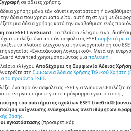
Εγγραφή
σε άδειες χρήσης.
 άδεια χρήσης μόνο εάν κάνετε εγκατάσταση ή αναβάθμιση
 την άδεια που χρησιμοποιείται αυτή τη στιγμή με διαφορ
έξετε μια άδεια χρήσης κατά την αναβάθμιση ενός προϊόν
η του ESET LiveGuard
- Το πλαίσιο ελέγχου είναι διαθέσι
 έχετε επιλέξει ένα προϊόν ασφάλειας ESET
συμβατό με το
πιλέξτε το πλαίσιο ελέγχου για την ενεργοποίηση του ESE
ης εργασίας «Εγκατάσταση λογισμικού». Μετά την ενεργοπ
eGuard Advanced χρησιμοποιώντας μια
πολιτική
.
πλαίσιο ελέγχου
Αποδέχομαι τη Συμφωνία Άδειας Χρήσης
 Ανατρέξτε στη
Συμφωνία Άδειας Χρήσης Τελικού Χρήστη (E
α τα προϊόντα ESET
.
ιλέξει ένα προϊόν ασφάλειας ESET για Windows:Επιλέξτε τ
να το ενεργοποιήσετε για το πρόγραμμα εγκατάστασης:
ποίηση του συστήματος σχολίων ESET LiveGrid® (συνισ
ποίηση ανίχνευσης ενδεχομένως ανεπιθύμητων εφα
κής βάσης
.
οι εγκατάστασης
(προαιρετικό):