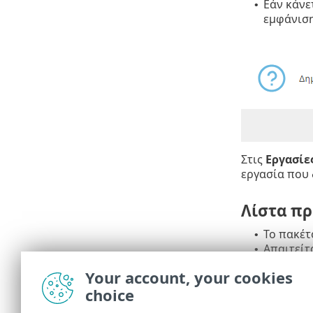
Εάν κάνε
•
εμφάνιση
Στις
Εργασίε
εργασία που
Λίστα πρ
Το πακέτ
•
Απαιτείτ
•
Έχει εγκ
•
Your account, your cookies
Βρίσκετα
•
choice
την εγκα
Η εγκατά
•