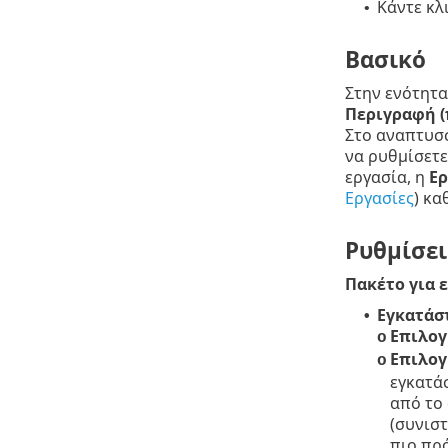
Κάντε κλ
•
Βασικό
Στην ενότητ
Περιγραφή (
Στο αναπτυσ
να ρυθμίσετε
εργασία, η
Ερ
Εργασίες
) κα
Ρυθμίσει
Πακέτο για 
Εγκατάσ
•
Επιλογ
o
Επιλογ
o
εγκατάσ
από το
(συνιστ
πιο πρ