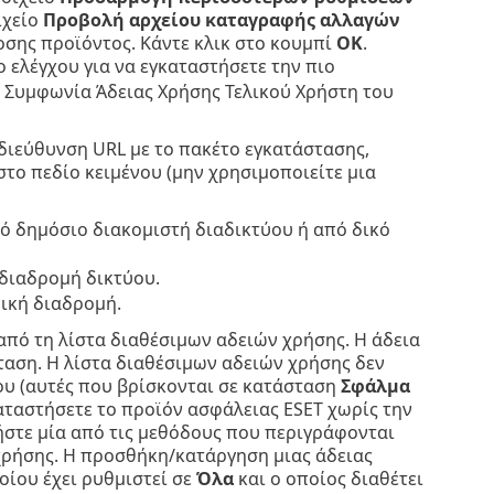
ιχείο
Προβολή αρχείου καταγραφής αλλαγών
οσης προϊόντος. Κάντε κλικ στο κουμπί
OK
.
ο ελέγχου για να εγκαταστήσετε την πιο
η Συμφωνία Άδειας Χρήσης Τελικού Χρήστη του
 διεύθυνση URL με το πακέτο εγκατάστασης,
το πεδίο κειμένου (μην χρησιμοποιείτε μια
ό δημόσιο διακομιστή διαδικτύου ή από δικό
 διαδρομή δικτύου.
πική διαδρομή.
από τη λίστα διαθέσιμων αδειών χρήσης. Η άδεια
ταση. Η λίστα διαθέσιμων αδειών χρήσης δεν
ου (αυτές που βρίσκονται σε κατάσταση
Σφάλμα
γκαταστήσετε το προϊόν ασφάλειας ESET χωρίς την
ήστε μία από τις μεθόδους που περιγράφονται
χρήσης. Η προσθήκη/κατάργηση μιας άδειας
οίου έχει ρυθμιστεί σε
Όλα
και ο οποίος διαθέτει