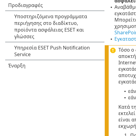
ασφάλει
Αναβάθμι
•
εγκατάστ
Μπορείτε
χρησιμο
SharePoi
Εγκαταστ
•
Τόσο ο
αποκτή
Interne
εγκατά
αποτυχ
εγκατά
εά
•
εάν
•
Κατά τη
εκτελε
είναι 
εκχωρή
1.
Πρ