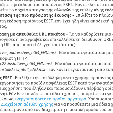
λέξτε την έκδοση του προϊόντος ESET. Κάντε κλικ στο στο
δείτε το αρχείο καταγραφής αλλαγών της επιλεγμένης έκδ
σταση της πιο πρόσφατης έκδοσης
– Επιλέξτε το πλαίσι
τη έκδοση προϊόντος ESET, εάν έχει ήδη γίνει αποδεκτή 
τος.
ταση με απευθείας URL πακέτου
- Για να καθορίσετε μια
ογήστε ή αντιγράψτε και επικολλήστε τη διεύθυνση URL σ
η URL που απαιτεί έλεγχο ταυτότητας):
server_address/ees_nt64_ENU.msi
- Εάν κάνετε εγκατάσταση απ
ακομιστή HTTP.
\pc22\install\ees_nt64_ENU.msi
- Εάν κάνετε εγκατάσταση από
:\installs\ees_nt64_ENU.msi
- Εάν κάνετε εγκατάσταση από το
ς ESET
–Επιλέξτε την κατάλληλη άδεια χρήσης προϊόντος 
εργοποιήσει το προϊόν ασφάλειας ESET κατά την εγκατάσ
ειες χρήσης που έληξαν και παρουσιάζουν υπέρβαση ορί
ένη
). Εάν δεν επιλέξετε μια άδεια χρήσης, μπορείτε να ε
 και να
ενεργοποιήσετε το προϊόν αργότερα
. Χρησιμοποι
α
Διαχείριση αδειών χρήσης
για να προσθέσετε μια άδεια 
έπεται μόνο από τον διαχειριστή η οικιακή ομάδα του οπ