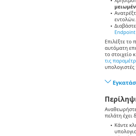
Χρησιμοπ
•
μειωμέν
Ανατρέξτ
•
εντολών.
Διαβάστε
•
Endpoint
Επιλέξτε το 
αυτόματη επα
το στοιχείο 
τις παραμέτ
υπολογιστές 
Εγκατάσ
Περίληψ
Αναθεωρήστε
πελάτη έχει 
Κάντε κλ
•
υπολογισ