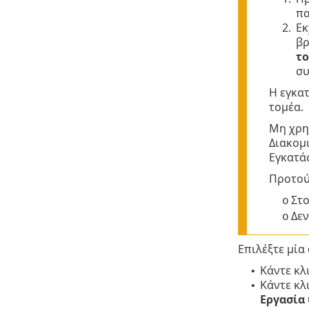
πα
2.
Εκ
βρ
το
συ
Η εγκα
τομέα.
Μη χρη
Διακομ
Εγκατάσ
Προτού
Στο
o
Δεν
o
Επιλέξτε μία
Κάντε κλ
•
Κάντε κλ
•
Εργασία