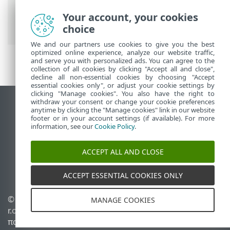
Περισσότερα
>
Δικαιώματα πρόσβασης
>
Σύνολα δικαιωμάτων
> Διαχείριση
Your account, your cookies
συνόλων δικαιωμάτων
choice
We and our partners use cookies to give you the best
optimized online experience, analyze our website traffic,
and serve you with personalized ads. You can agree to the
collection of all cookies by clicking "Accept all and close",
decline all non-essential cookies by choosing "Accept
essential cookies only", or adjust your cookie settings by
clicking "Manage cookies". You also have the right to
withdraw your consent or change your cookie preferences
Προβολή ιστότοπου επιφάνειας εργασίας
anytime by clicking the "Manage cookies" link in our website
footer or in your account settings (if available). For more
End of Life
information, see our
Cookie Policy
.
Γνωσιακή βάση ESET
Ομάδα συζήτησης ESET
ACCEPT ALL AND CLOSE
ESET Status Portal
Τοπική υποστήριξη
ACCEPT ESSENTIAL COOKIES ONLY
© 1992 - 2026 ESET, spol. s
Διαχείριση cookies
MANAGE COOKIES
r.o. - Με την επιφύλαξη
Πολιτική cookie
παντός δικαιώματος.