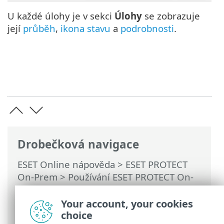
U každé úlohy je v sekci
Úlohy
se zobrazuje
její
průběh
,
ikona stavu
a
podrobnosti
.
Drobečková navigace
ESET Online nápověda
>
ESET PROTECT
On-Prem
>
Používání ESET PROTECT On-
Prem
>
Hlavní menu ESET PROTECT On-
Prem
>
Úlohy
>
Klientské úlohy
> Izolovat
Your account, your cookies
počítač od sítě
choice