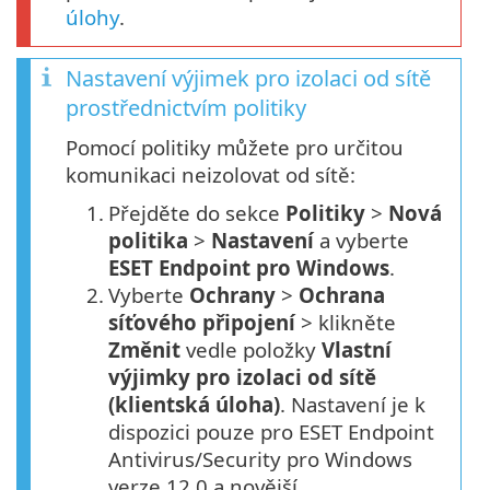
úlohy
.
Nastavení výjimek pro izolaci od sítě
prostřednictvím politiky
Pomocí politiky můžete pro určitou
komunikaci neizolovat od sítě:
1.
Přejděte do sekce
Politiky
>
Nová
politika
>
Nastavení
a vyberte
ESET Endpoint pro Windows
.
2.
Vyberte
Ochrany
>
Ochrana
síťového připojení
> klikněte
Změnit
vedle položky
Vlastní
výjimky pro izolaci od sítě
(klientská úloha)
. Nastavení je k
dispozici pouze pro ESET Endpoint
Antivirus/Security pro Windows
verze 12.0 a novější.