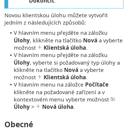
Dokončit
.
Novou klientskou úlohu můžete vytvořit
jedním z následujících způsobů:
V hlavním menu přejděte na záložku
•
Úlohy
, klikněte na tlačítko
Nová
a vyberte
možnost
Klientská úloha
.
V hlavním menu přejděte na záložku
•
Úlohy
, vyberte si požadovaný typ úlohy a
klikněte na tlačítko
Nová
a vyberte
možnost
Klientská úloha
.
V hlavním menu na záložce
Počítače
•
klikněte na požadované zařízení a v
kontextovém menu vyberte možnost
Úlohy
>
Nová úloha
.
Obecné