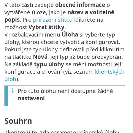
V této části zadejte
obecné informace
o
vytvářené úloze, jako je
název a volitelně
popis
. Pro
přiřazení štítku
klikněte na
možnost
Vybrat štítky
.
V rozbalovacím menu
Úloha
si vyberte typ
úlohy, kterou chcete vytvořit a konfigurovat.
Pokud jste typ úlohy definovali před kliknutím
na tlačítko
Nová
, její typ již bude předvybrán.
Na základě
typu úlohy
se mění možnosti její
konfigurace a chování (viz seznam
klientských
úloh
).
Pro tuto úlohu není dostupné žádné
nastavení
.
Souhrn
Zkontrolujte, zda parametry klientské úlohy