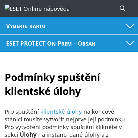
Vyberte kartu
ESET PROTECT On-Prem – Obsah
Podmínky spuštění
klientské úlohy
Pro spuštění
klientské úlohy
na koncové
stanici musíte vytvořit nejprve její podmínku.
Pro vytvoření podmínky spuštění klikněte v
sekci
Úlohy
na instanci dané úlohy a z