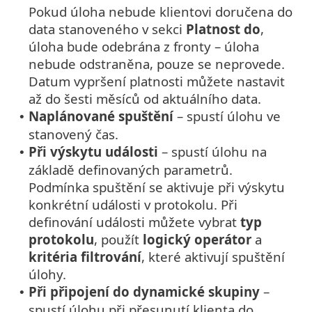
Pokud úloha nebude klientovi doručena do
data stanoveného v sekci
Platnost do
,
úloha bude odebrána z fronty – úloha
nebude odstraněna, pouze se neprovede.
Datum vypršení platnosti můžete nastavit
až do šesti měsíců od aktuálního data.
Naplánované spuštění
– spustí úlohu ve
•
stanovený čas.
Při výskytu události
– spustí úlohu na
•
základě definovaných parametrů.
Podmínka spuštění se aktivuje při výskytu
konkrétní události v protokolu. Při
definování události můžete vybrat
typ
protokolu
, použít
logický operátor
a
kritéria filtrování
, které aktivují spuštění
úlohy.
Při připojení do dynamické skupiny
–
•
spustí úlohu při přesunutí klienta do