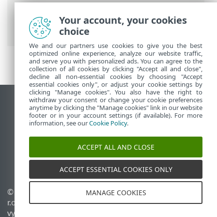
Prem
>
Hlavní menu ESET PROTECT On-
Prem
>
Úlohy
>
Klientské úlohy
>
Your account, your cookies
Podmínky spuštění klientské úlohy
choice
We and our partners use cookies to give you the best
optimized online experience, analyze our website traffic,
and serve you with personalized ads. You can agree to the
collection of all cookies by clicking "Accept all and close",
decline all non-essential cookies by choosing "Accept
essential cookies only", or adjust your cookie settings by
clicking "Manage cookies". You also have the right to
withdraw your consent or change your cookie preferences
Zobrazit verzi pro počítač
anytime by clicking the "Manage cookies" link in our website
footer or in your account settings (if available). For more
End of Life
information, see our
Cookie Policy
.
ESET Databáze znalostí
ESET Forum
ACCEPT ALL AND CLOSE
ESET Status Portal
Regionální podpora
ACCEPT ESSENTIAL COOKIES ONLY
© 1992 - 2026 ESET, spol. s
Spravovat cookies
MANAGE COOKIES
r.o. - Všechna práva
Zásady používání souborů
vyhrazena.
cookies