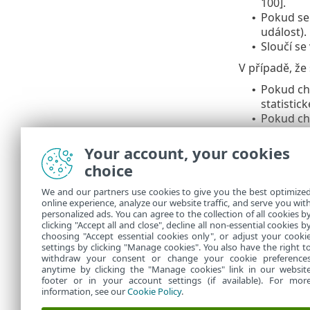
100].
Pokud s
•
událost).
Sloučí se
•
V případě, že
Pokud chc
•
statistick
Pokud chc
•
Pokud chc
•
Pokud chc
•
Your account, your cookies
použijte 
choice
Pro nast
•
We and our partners use cookies to give you the best optimize
Jednotl
online experience, analyze our website traffic, and serve you wit
personalized ads. You can agree to the collection of all cookies b
úlohy. 
clicking "Accept all and close", decline all non-essential cookies b
choosing "Accept essential cookies only", or adjust your cooki
settings by clicking "Manage cookies". You also have the right t
withdraw your consent or change your cookie preference
anytime by clicking the "Manage cookies" link in our websit
footer or in your account settings (if available). For mor
information, see our
Cookie Policy
.