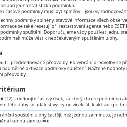
lespoň jedna statistická podmínka.
cké i časové podmínky musí být splněny – jsou vyhodnocov
echny podmínky splněny, stavové informace všech observerů s
ormace se také resetují při restartování agenta nebo ESET 
podmínky spuštění. Doporučujeme vždy používat jednu stati
h podmínek může vést k neočekávaným spuštěním úlohy.
a
sou tři předdefinované předvolby. Po vybrání předvolby se
í nadměrné aktivace podmínky spuštění. Načtené hodnoty s
ní předvolby.
ritérium
bí
(T2) – definujte časový úsek, za který chcete podmínku ak
m této doby se událost vyskytne vícekrát, k aktivaci podm
ránění spuštění úlohy častěji, než jednou za minutu, je nutn
něna ikonou zámku
):