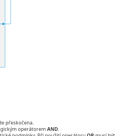
de přeskočena.
logickým operátorem
AND
.
tické podmínky. Při použití operátoru
OR
musí být