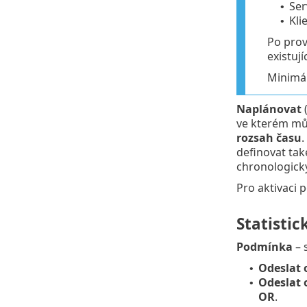
Ser
•
Kli
•
Po prov
existuj
Minimál
Naplánovat
(
ve kterém mů
rozsah času
definovat ta
chronologicky
Pro aktivaci 
Statistic
Podmínka
– 
Odeslat o
•
Odeslat 
•
OR
.