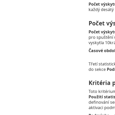
Počet výskytů
každý desátý t
Počet vý
Počet výskytů
pro spuštění 
vyskytla 10kr
Časové obdo
Třetí statist
do sekce
Pod
Kritéria 
Toto kritériu
Použití stati
definování s
aktivaci podm