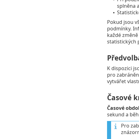
splněna a
Statisti
•
Pokud jsou vš
podmínky. Inf
každé změně 
statistickýc
Předvolb
K dispozici j
pro zabráněn
vytvářet vlast
Časové k
Časové obdo
sekund a běhe
Pro zab
znázor