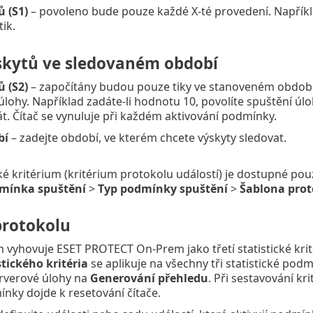
 (S1)
– povoleno bude pouze každé X-té provedení. Napříkl
ik.
skytů ve sledovaném období
 (S2)
– započítány budou pouze tiky ve stanoveném období.
úlohy. Například zadáte-li hodnotu 10, povolíte spuštění ú
át. Čítač se vynuluje při každém aktivování podmínky.
bí
– zadejte období, ve kterém chcete výskyty sledovat.
ické kritérium (kritérium protokolu událostí) je dostupné p
mínka spuštění
>
Typ podmínky spuštění
>
Šablona prot
protokolu
m vyhovuje ESET PROTECT On-Prem jako třetí statistické krit
stického kritéria
se aplikuje na všechny tři statistické pod
erverové úlohy na
Generování přehledu
. Při sestavování kr
ínky dojde k resetování čítače.