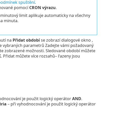
podmínek spuštění
.
inované pomocí
CRON výrazu
.
minutový limit aplikuje automaticky na všechny
na minuta.
nutí na
Přidat období
se zobrazí dialogové okno ,
dle vybraných parametrů Zadejte vámi požadovaný
vte zobrazené možnosti. Sledované období můžete
K
. Přidat můžete více rozsahů– řazeny jsou
hodnocování je použit logický operátor
AND
.
éria
– při vyhodnocování je použit logický operátor