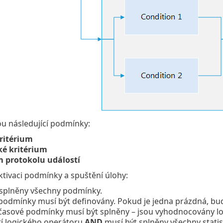
sou následující podmínky:
ritérium
ké kritérium
m protokolu událostí
ktivaci podmínky a spuštění úlohy:
 splněny všechny podmínky.
podmínky musí být definovány. Pokud je jedna prázdná, bu
časové podmínky musí být splněny – jsou vyhodnocovány 
tí logického operátoru
AND
musí být splněny všechny statis