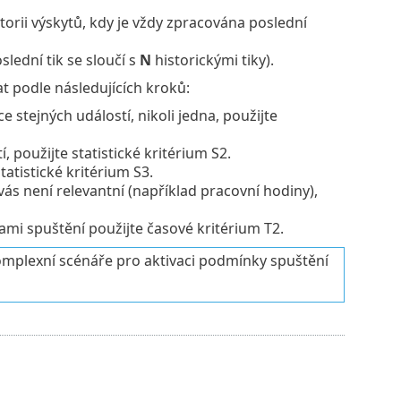
orii výskytů, kdy je vždy zpracována poslední
lední tik se sloučí s
N
historickými tiky).
at podle následujících kroků:
 stejných událostí, nikoli jedna, použijte
 použijte statistické kritérium S2.
atistické kritérium S3.
vás není relevantní (například pracovní hodiny),
i spuštění použijte časové kritérium T2.
omplexní scénáře pro aktivaci podmínky spuštění