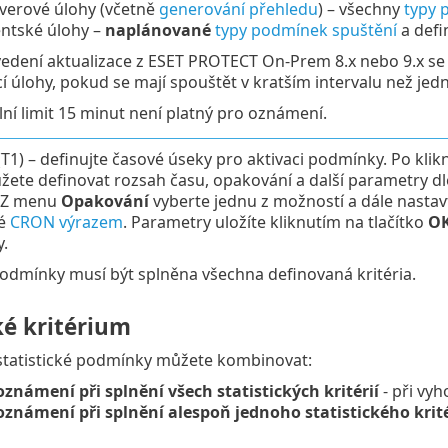
verové úlohy (včetně
generování přehledu
) – všechny
typy 
entské úlohy –
naplánované
typy podmínek spuštění
a def
edení aktualizace z ESET PROTECT On-Prem 8.x nebo 9.x se 
ící úlohy, pokud se mají spouštět v kratším intervalu než jed
ní limit 15 minut není platný pro oznámení.
T1) – definujte časové úseky pro aktivaci podmínky. Po klik
žete definovat rozsah času, opakování a další parametry 
. Z menu
Opakování
vyberte jednu z možností a dále nasta
ké
CRON výrazem
. Parametry uložíte kliknutím na tlačítko
O
.
podmínky musí být splněna všechna definovaná kritéria.
ké kritérium
statistické podmínky můžete kombinovat:
známení při splnění všech statistických kritérií
- při vy
oznámení při splnění alespoň jednoho statistického krit