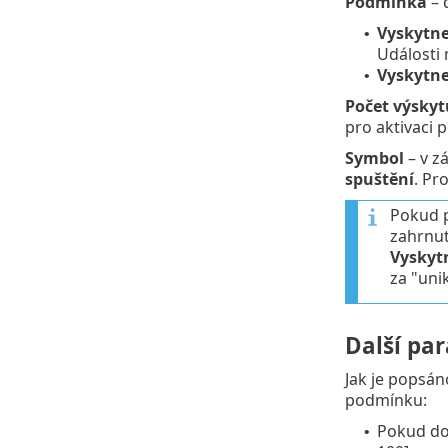
Podmínka
– 
Vyskytne
•
Události 
Vyskytne
•
Počet výskyt
pro aktivaci 
Symbol
– v z
spuštění
. Pr
Pokud p
zahrnut
Vyskytn
za "uni
Další pa
Jak je popsán
podmínku:
Pokud doš
•