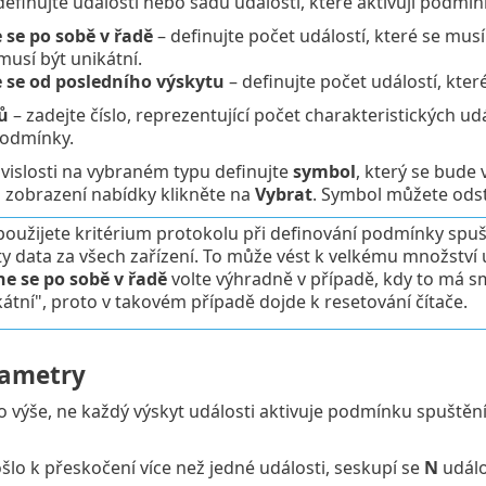
definujte události nebo sadu událostí, které aktivují podm
 se po sobě v řadě
– definujte počet událostí, které se mus
musí být unikátní.
 se od posledního výskytu
– definujte počet událostí, kter
ů
– zadejte číslo, reprezentující počet charakteristických u
podmínky.
ávislosti na vybraném typu definujte
symbol
, který se bude 
o zobrazení nabídky klikněte na
Vybrat
. Symbol můžete odst
oužijete kritérium protokolu při definování podmínky spuš
y data za všech zařízení. To může vést k velkému množství 
e se po sobě v řadě
volte výhradně v případě, kdy to má s
kátní", proto v takovém případě dojde k resetování čítače.
rametry
o výše, ne každý výskyt události aktivuje podmínku spuštění
lo k přeskočení více než jedné události, seskupí se
N
událo