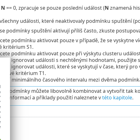
e
N
== 0, zpracuje se pouze poslední událost (
N
znamená hist
 všechny události, které neaktivovaly podmínku spuštění (pos
 se podmínky spuštění aktivují příliš často, zkuste postupov
ete podmínku aktivovat pouze v případě, že se vyskytne více
é kritérium S1.
ete podmínku aktivovat pouze při výskytu clusteru událostí,
ete ignorovat události s nechtěnými hodnotami, použijte st
ete ignorovat události, které se vyskytují v čase, který pro 
časové kritérium T1.
avení minimálního časového intervalu mezi dvěma podmínkam
d
ivé podmínky můžete libovolně kombinovat a vytvořit tak k
h
y
Více informací a příklady použití naleznete v
této kapitole
.
y
e
o
s
e
e