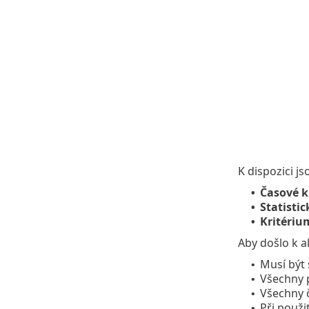
K dispozici j
Časové k
•
Statistic
•
Kritériu
•
Aby došlo k a
Musí být
•
Všechny 
•
Všechny 
•
Při použi
•