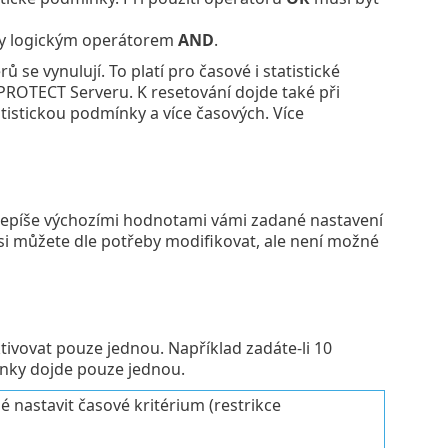
ány logickým operátorem
AND
.
e vynulují. To platí pro časové i statistické
PROTECT Serveru. K resetování dojde také při
stickou podmínky a více časových. Více
 přepíše výchozími hodnotami vámi zadané nastavení
i můžete dle potřeby modifikovat, ale není možné
tivovat pouze jednou. Například zadáte-li 10
ínky dojde pouze jednou.
é nastavit časové kritérium (restrikce