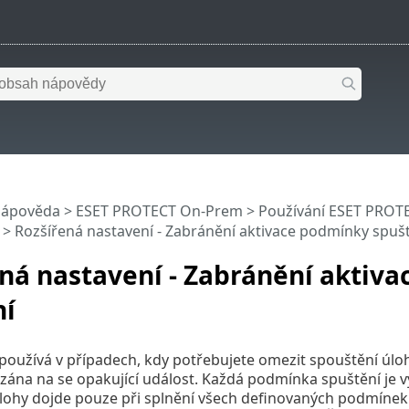
nápověda
>
ESET PROTECT On-Prem
>
Používání ESET PROT
> Rozšířená nastavení - Zabránění aktivace podmínky spuš
ná nastavení - Zabránění aktiv
ní
 používá v případech, kdy potřebujete omezit spouštění úloh
vázána na se opakující událost. Každá podmínka spuštění j
lohy dojde pouze při splnění všech definovaných podmínek.