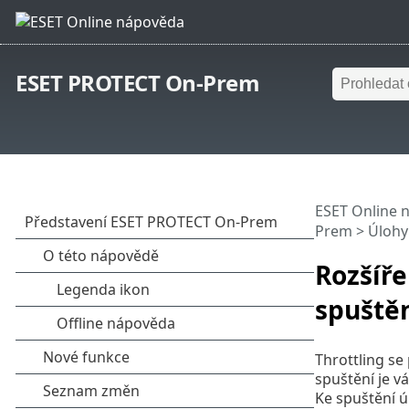
ESET PROTECT On-Prem
ESET Online 
Prem
>
Úlohy
Rozšíře
spuště
Throttling se
spuštění je 
Ke spuštění ú