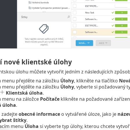
í nové klientské úlohy
ntskou úlohu můžete vytvořit jedním z následujících způsob
m menu přejděte na záložku
Úlohy
, klikněte na tlačítko
Nov
m menu přejděte na záložku
Úlohy
, vyberte si požadovaný ty
Klientská úloha
.
m menu na záložce
Počítače
klikněte na požadované zaříze
 úloha
.
i zadejte
obecné informace
o vytvářené úloze, jako je
název
ybrat štítky
.
vacím menu
Úloha
si vyberte typ úlohy, kterou chcete vytvoř