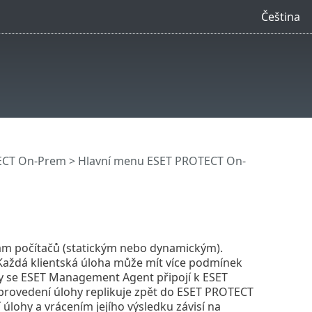
Čeština
ECT On-Prem
>
Hlavní menu ESET PROTECT On-
ám počítačů (statickým nebo dynamickým).
 Každá klientská úloha může mít více podmínek
kdy se ESET Management Agent připojí k ESET
 provedení úlohy replikuje zpět do ESET PROTECT
lohy a vrácením jejího výsledku závisí na