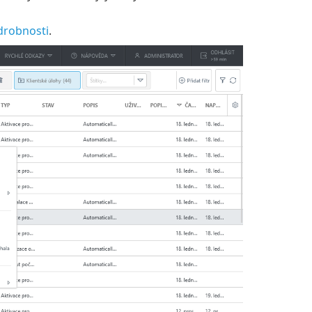
drobnosti
.