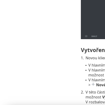
Vytvořen
1.
Novou klie
V hlavní
•
V hlavní
•
možnost
V hlavní
•
>
Nová
2.
V této část
možnost
V
V rozbalo