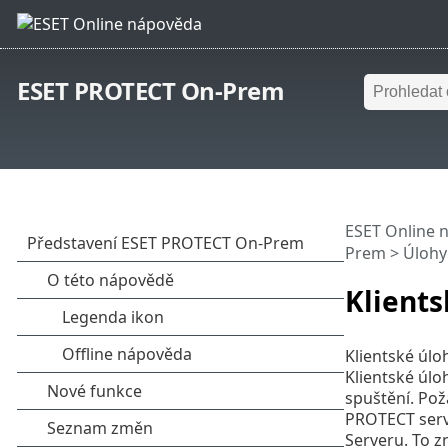
ESET PROTECT On-Prem
ESET Online 
Prem
>
Úlohy
Klients
Klientské úl
Klientské úl
spuštění. Pož
PROTECT serve
Serveru. To z