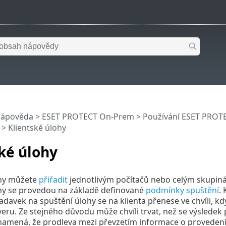
nápověda
>
ESET PROTECT On-Prem
>
Používání ESET PROT
> Klientské úlohy
ké úlohy
ohy můžete
přiřadit
jednotlivým počítačů nebo celým skupin
ohy se provedou na základě definované
podmínky spuštění
.
adavek na spuštění úlohy se na klienta přenese ve chvíli, 
ru. Ze stejného důvodu může chvíli trvat, než se výsledek
namená, že prodleva mezi převzetím informace o provedení ú