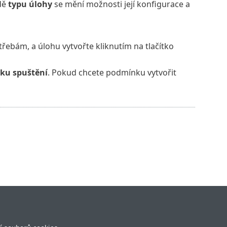
adě
typu úlohy
se mění možnosti její konfigurace a
řebám, a úlohu vytvořte kliknutím na tlačítko
ku spuštění
. Pokud chcete podmínku vytvořit