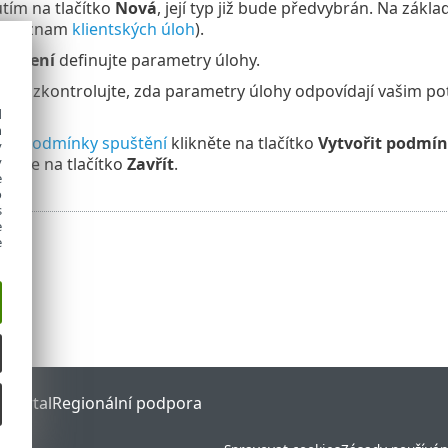
utím na tlačítko
Nová
, její typ již bude předvybrán. Na zákl
iz seznam
klientských úloh
).
tavení
definujte parametry úlohy.
hrn
zkontrolujte, zda parametry úlohy odpovídají vašim pot
d
h
ení
podmínky spuštění
klikněte na tlačítko
Vytvořit podmín
y
y
ikněte na tlačítko
Zavřít
.
e
o
s
e
e
 Portal
Regionální podpora