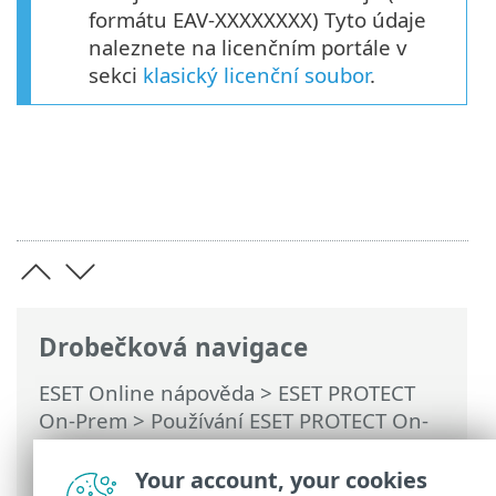
formátu EAV-XXXXXXXX) Tyto údaje
naleznete na licenčním portále v
sekci
klasický licenční soubor
.
Drobečková navigace
ESET Online nápověda
>
ESET PROTECT
On-Prem
>
Používání ESET PROTECT On-
Prem
>
Hlavní menu ESET PROTECT On-
Prem
>
Úlohy
>
Klientské úlohy
>
Your account, your cookies