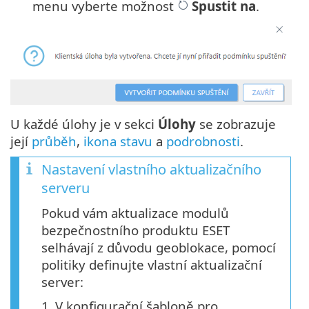
menu vyberte možnost
Spustit na
.
U každé úlohy je v sekci
Úlohy
se zobrazuje
její
průběh
,
ikona stavu
a
podrobnosti
.
Nastavení vlastního aktualizačního
serveru
Pokud vám aktualizace modulů
bezpečnostního produktu ESET
selhávají z důvodu geoblokace, pomocí
politiky definujte vlastní aktualizační
server:
1.
V konfigurační šabloně pro