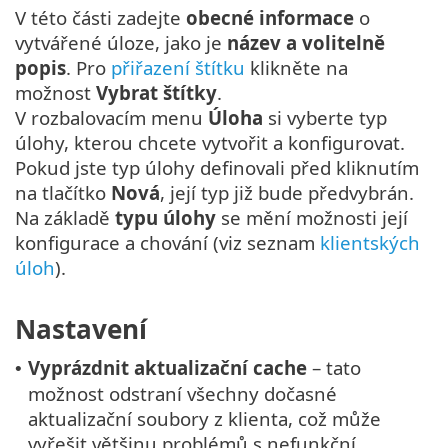
V této části zadejte
obecné informace
o
vytvářené úloze, jako je
název a volitelně
popis
. Pro
přiřazení štítku
klikněte na
možnost
Vybrat štítky
.
V rozbalovacím menu
Úloha
si vyberte typ
úlohy, kterou chcete vytvořit a konfigurovat.
Pokud jste typ úlohy definovali před kliknutím
na tlačítko
Nová
, její typ již bude předvybrán.
Na základě
typu úlohy
se mění možnosti její
konfigurace a chování (viz seznam
klientských
úloh
).
Nastavení
Vyprázdnit aktualizační cache
– tato
•
možnost odstraní všechny dočasné
aktualizační soubory z klienta, což může
vyřešit většinu problémů s nefunkční