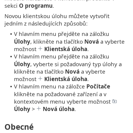
sekci
O programu
.
Novou klientskou úlohu můžete vytvořit
jedním z následujících způsobů:
V hlavním menu přejděte na záložku
•
Úlohy
, klikněte na tlačítko
Nová
a vyberte
možnost
Klientská úloha
.
V hlavním menu přejděte na záložku
•
Úlohy
, vyberte si požadovaný typ úlohy a
klikněte na tlačítko
Nová
a vyberte
možnost
Klientská úloha
.
V hlavním menu na záložce
Počítače
•
klikněte na požadované zařízení a v
kontextovém menu vyberte možnost
Úlohy
>
Nová úloha
.
Obecné