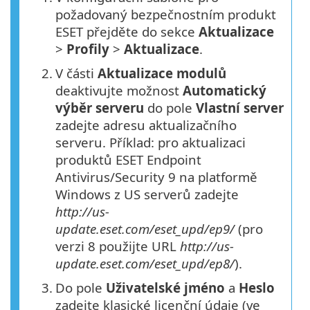
požadovaný bezpečnostním produkt
ESET přejděte do sekce
Aktualizace
>
Profily
>
Aktualizace
.
2.
V části
Aktualizace modulů
deaktivujte možnost
Automatický
výběr serveru
do pole
Vlastní server
zadejte adresu aktualizačního
serveru. Příklad: pro aktualizaci
produktů ESET Endpoint
Antivirus/Security 9 na platformě
Windows z US serverů zadejte
http://us-
update.eset.com/eset_upd/ep9/
(pro
verzi 8 použijte URL
http://us-
update.eset.com/eset_upd/ep8/
).
3.
Do pole
Uživatelské jméno
a
Heslo
zadejte klasické licenční údaje (ve