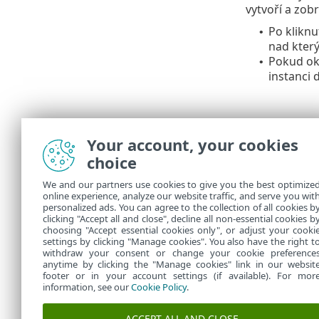
vytvoří a zob
Po kliknu
•
nad který
Pokud o
•
instanci
Your account, your cookies
choice
We and our partners use cookies to give you the best optimize
online experience, analyze our website traffic, and serve you wit
personalized ads. You can agree to the collection of all cookies b
U každé úlohy
clicking "Accept all and close", decline all non-essential cookies b
choosing "Accept essential cookies only", or adjust your cooki
settings by clicking "Manage cookies". You also have the right t
withdraw your consent or change your cookie preference
anytime by clicking the "Manage cookies" link in our websit
footer or in your account settings (if available). For mor
information, see our
Cookie Policy
.
ACCEPT ALL AND CLOSE