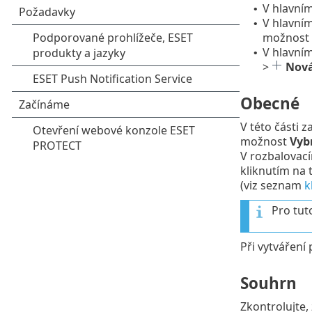
V hlavní
•
V hlavní
•
možnost
V hlavní
•
>
Nová
Obecné
V této části z
možnost
Vybr
V rozbalova
kliknutím na 
(viz seznam
k
Pro tut
Při vytváření
Souhrn
Zkontrolujte,