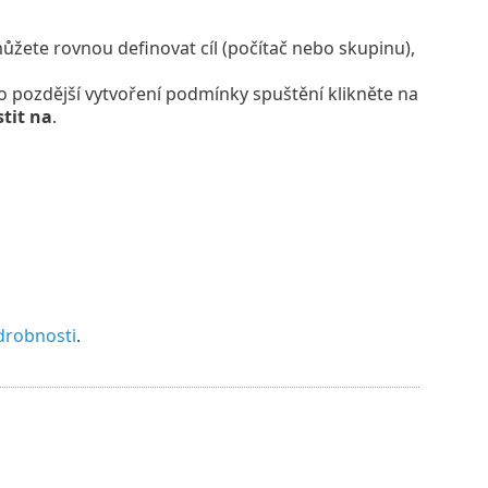
žete rovnou definovat cíl (počítač nebo skupinu),
ro pozdější vytvoření podmínky spuštění klikněte na
tit na
.
drobnosti
.