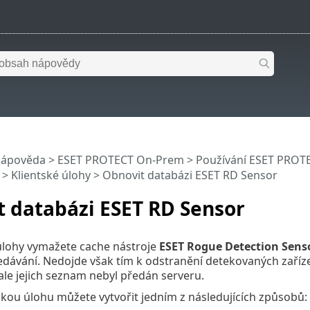
nápověda
>
ESET PROTECT On-Prem
>
Používání ESET PROT
>
Klientské úlohy
> Obnovit databázi ESET RD Sensor
 databázi ESET RD Sensor
úlohy vymažete cache nástroje
ESET Rogue Detection Sens
edávání. Nedojde však tím k odstranění detekovaných zařízen
 ale jejich seznam nebyl předán serveru.
kou úlohu můžete vytvořit jedním z následujících způsobů: