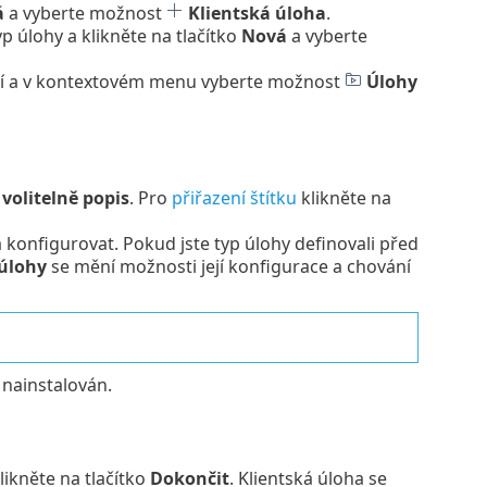
á
a vyberte možnost
Klientská úloha
.
p úlohy a klikněte na tlačítko
Nová
a vyberte
ní a v kontextovém menu vyberte možnost
Úlohy
volitelně popis
. Pro
přiřazení štítku
klikněte na
a konfigurovat. Pokud jste typ úlohy definovali před
úlohy
se mění možnosti její konfigurace a chování
 nainstalován.
ikněte na tlačítko
Dokončit
. Klientská úloha se