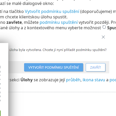
razí se malé dialogové okno:
tí na tlačítko
Vytvořit podmínku spuštění
(doporučujeme) mů
m chcete klientskou úlohu spustit.
kno
zavřete
, můžete
podmínku spuštění
vytvořit později. P
 dané úlohy a z kontextového menu vyberte možnost
Spus
d
h
y
 je v sekci
Úlohy
se zobrazuje její
průběh
,
ikona stavu
a
po
y
e
o
s
e
e