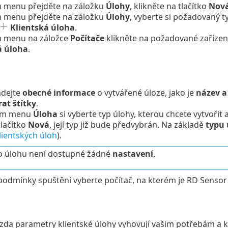
m menu přejděte na záložku
Úlohy
, klikněte na tlačítko
Nov
m menu přejděte na záložku
Úlohy
, vyberte si požadovaný ty
Klientská úloha
.
m menu na záložce
Počítače
klikněte na požadované zaříze
 úloha
.
adejte
obecné informace
o vytvářené úloze, jako je
název a 
at štítky
.
cím menu
Úloha
si vyberte typ úlohy, kterou chcete vytvořit 
tlačítko
Nová
, její typ již bude předvybrán. Na základě
typu 
lientských úloh
).
o úlohu není dostupné žádné
nastavení
.
 podmínky spuštění vyberte počítač, na kterém je RD Sensor
 zda parametry klientské úlohy vyhovují vašim potřebám a kl