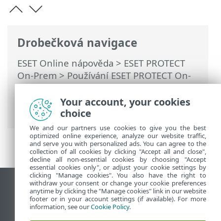
Drobečková navigace
ESET Online nápověda
>
ESET PROTECT
On-Prem
>
Používání ESET PROTECT On-
Prem
>
Hlavní menu ESET PROTECT On-
Prem
>
Úlohy
>
Klientské úlohy
>
Your account, your cookies
Aktivace produktu
choice
We and our partners use cookies to give you the best
optimized online experience, analyze our website traffic,
and serve you with personalized ads. You can agree to the
collection of all cookies by clicking "Accept all and close",
decline all non-essential cookies by choosing "Accept
essential cookies only", or adjust your cookie settings by
clicking "Manage cookies". You also have the right to
withdraw your consent or change your cookie preferences
Zobrazit verzi pro počítač
anytime by clicking the "Manage cookies" link in our website
footer or in your account settings (if available). For more
End of Life
information, see our
Cookie Policy
.
ESET Databáze znalostí