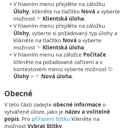
V hlavním menu přejděte na záložku
•
Úlohy
, klikněte na tlačítko
Nová
a vyberte
možnost
Klientská úloha
.
V hlavním menu přejděte na záložku
•
Úlohy
, vyberte si požadovaný typ úlohy a
klikněte na tlačítko
Nová
a vyberte
možnost
Klientská úloha
.
V hlavním menu na záložce
Počítače
•
klikněte na požadované zařízení a v
kontextovém menu vyberte možnost
Úlohy
>
Nová úloha
.
Obecné
V této části zadejte
obecné informace
o
vytvářené úloze, jako je
název a volitelně
popis
. Pro
přiřazení štítku
klikněte na
možnost
Vybrat štítky
.