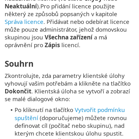
Neaktuální
).Pro přidání licence použijte
některý ze způsobů popsaných v kapitole
Správa licence
. Přidávat nebo odebírat licence
může pouze administrátor, jehož domovskou
skupinou jsou
Všechna zařízení
a má
oprávnění pro
Zápis
licencí.
Souhrn
Zkontrolujte, zda parametry klientské úlohy
vyhovují vašim potřebám a klikněte na tlačítko
Dokončit
. Klientská úloha se vytvoří a zobrazí
se malé dialogové okno:
Po kliknutí na tlačítko
Vytvořit podmínku
•
spuštění
(doporučujeme) můžete rovnou
definovat cíl (počítač nebo skupinu), nad
kterým chcete klientskou úlohu spustit.