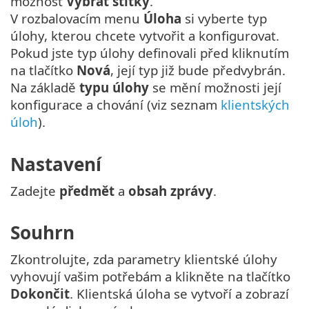
možnost
Vybrat štítky
.
V rozbalovacím menu
Úloha
si vyberte typ
úlohy, kterou chcete vytvořit a konfigurovat.
Pokud jste typ úlohy definovali před kliknutím
na tlačítko
Nová
, její typ již bude předvybrán.
Na základě
typu úlohy
se mění možnosti její
konfigurace a chování (viz seznam
klientských
úloh
).
Nastavení
Zadejte
předmět
a
obsah zprávy
.
Souhrn
Zkontrolujte, zda parametry klientské úlohy
vyhovují vašim potřebám a klikněte na tlačítko
Dokončit
. Klientská úloha se vytvoří a zobrazí