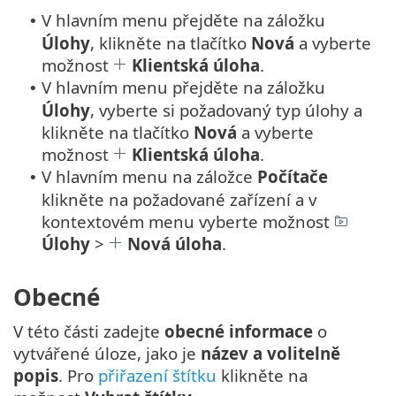
V hlavním menu přejděte na záložku
•
Úlohy
, klikněte na tlačítko
Nová
a vyberte
možnost
Klientská úloha
.
V hlavním menu přejděte na záložku
•
Úlohy
, vyberte si požadovaný typ úlohy a
klikněte na tlačítko
Nová
a vyberte
možnost
Klientská úloha
.
V hlavním menu na záložce
Počítače
•
klikněte na požadované zařízení a v
kontextovém menu vyberte možnost
Úlohy
>
Nová úloha
.
Obecné
V této části zadejte
obecné informace
o
vytvářené úloze, jako je
název a volitelně
popis
. Pro
přiřazení štítku
klikněte na