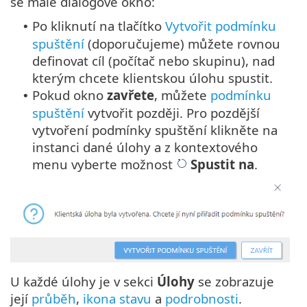
se malé dialogové okno:
Po kliknutí na tlačítko
Vytvořit podmínku
•
spuštění
(doporučujeme) můžete rovnou
definovat cíl (počítač nebo skupinu), nad
kterým chcete klientskou úlohu spustit.
Pokud okno
zavřete
, můžete
podmínku
•
spuštění
vytvořit později. Pro pozdější
vytvoření podmínky spuštění klikněte na
instanci dané úlohy a z kontextového
menu vyberte možnost
Spustit na
.
U každé úlohy je v sekci
Úlohy
se zobrazuje
její
průběh
,
ikona stavu
a
podrobnosti
.