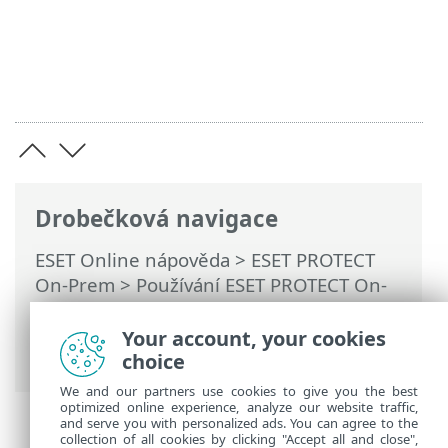
Drobečková navigace
ESET Online nápověda
>
ESET PROTECT
On-Prem
>
Používání ESET PROTECT On-
Prem
>
Hlavní menu ESET PROTECT On-
Prem
>
Úlohy
>
Klientské úlohy
> Odeslat
Your account, your cookies
zprávu
choice
We and our partners use cookies to give you the best
optimized online experience, analyze our website traffic,
and serve you with personalized ads. You can agree to the
collection of all cookies by clicking "Accept all and close",