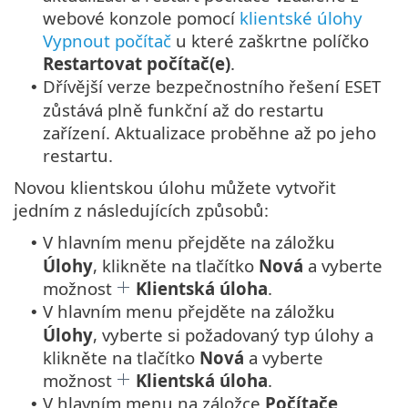
webové konzole pomocí
klientské úlohy
Vypnout počítač
u které zaškrtne políčko
Restartovat počítač(e)
.
Dřívější verze bezpečnostního řešení ESET
•
zůstává plně funkční až do restartu
zařízení. Aktualizace proběhne až po jeho
restartu.
Novou klientskou úlohu můžete vytvořit
jedním z následujících způsobů:
V hlavním menu přejděte na záložku
•
Úlohy
, klikněte na tlačítko
Nová
a vyberte
možnost
Klientská úloha
.
V hlavním menu přejděte na záložku
•
Úlohy
, vyberte si požadovaný typ úlohy a
klikněte na tlačítko
Nová
a vyberte
možnost
Klientská úloha
.
V hlavním menu na záložce
Počítače
•