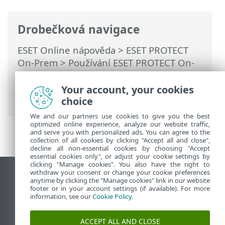
Drobečková navigace
ESET Online nápověda
>
ESET PROTECT
On-Prem
>
Používání ESET PROTECT On-
Prem
>
Hlavní menu ESET PROTECT On-
Prem
>
Úlohy
>
Klientské úlohy
>
Your account, your cookies
Kontrola aktualizace produktu
choice
We and our partners use cookies to give you the best
optimized online experience, analyze our website traffic,
and serve you with personalized ads. You can agree to the
collection of all cookies by clicking "Accept all and close",
decline all non-essential cookies by choosing "Accept
essential cookies only", or adjust your cookie settings by
clicking "Manage cookies". You also have the right to
withdraw your consent or change your cookie preferences
Zobrazit verzi pro počítač
anytime by clicking the "Manage cookies" link in our website
footer or in your account settings (if available). For more
End of Life
information, see our
Cookie Policy
.
ESET Databáze znalostí
ESET Forum
ACCEPT ALL AND CLOSE