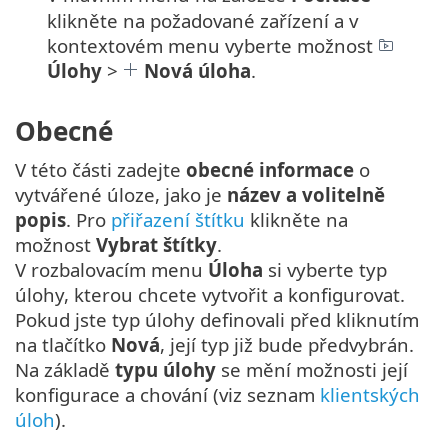
klikněte na požadované zařízení a v
kontextovém menu vyberte možnost
Úlohy
>
Nová úloha
.
Obecné
V této části zadejte
obecné informace
o
vytvářené úloze, jako je
název a volitelně
popis
. Pro
přiřazení štítku
klikněte na
možnost
Vybrat štítky
.
V rozbalovacím menu
Úloha
si vyberte typ
úlohy, kterou chcete vytvořit a konfigurovat.
Pokud jste typ úlohy definovali před kliknutím
na tlačítko
Nová
, její typ již bude předvybrán.
Na základě
typu úlohy
se mění možnosti její
konfigurace a chování (viz seznam
klientských
úloh
).