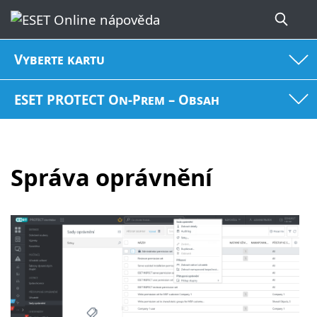
Vyberte kartu
ESET PROTECT On-Prem – Obsah
Správa oprávnění