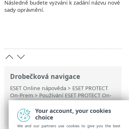
Následně budete vyzváni k zadání názvu nové
sady oprávnění.
Drobečková navigace
ESET Online nápověda
>
ESET PROTECT
On-Prem
>
Používání ESET PROTECT On-
Prem
>
Hlavní menu ESET PROTECT On-
Prem
>
Další
>
Přístupová oprávnění
>
Your account, your cookies
Sady oprávnění
> Správa oprávnění
choice
We and our partners use cookies to give you the best