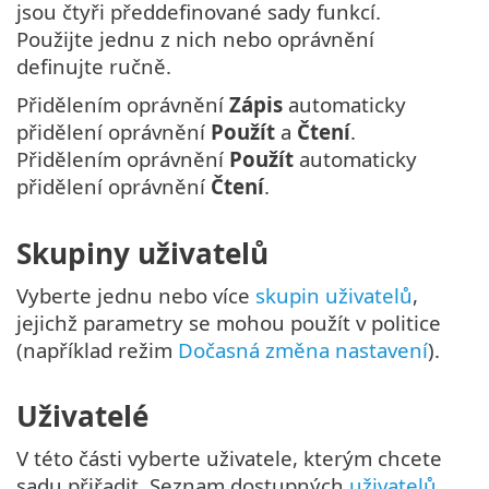
jsou čtyři předdefinované sady funkcí.
Použijte jednu z nich nebo oprávnění
definujte ručně.
Přidělením oprávnění
Zápis
automaticky
přidělení oprávnění
Použít
a
Čtení
.
Přidělením oprávnění
Použít
automaticky
přidělení oprávnění
Čtení
.
Skupiny uživatelů
Vyberte jednu nebo více
skupin uživatelů
,
jejichž parametry se mohou použít v politice
(například režim
Dočasná změna nastavení
).
Uživatelé
V této části vyberte uživatele, kterým chcete
sadu přiřadit. Seznam dostupných
uživatelů