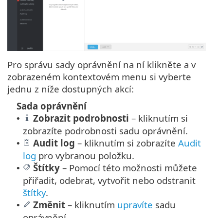
Pro správu sady oprávnění na ní klikněte a v
zobrazeném kontextovém menu si vyberte
jednu z níže dostupných akcí:
Sada oprávnění
Zobrazit podrobnosti
– kliknutím si
•
zobrazíte podrobnosti sadu oprávnění.
Audit log
–
kliknutím si zobrazíte
Audit
•
log
pro vybranou položku.
Štítky
–
Pomocí této možnosti můžete
•
přiřadit, odebrat, vytvořit nebo odstranit
štítky
.
Změnit
– kliknutím
upravíte
sadu
•
oprávnění.