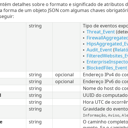
ontém detalhes sobre o formato e significado de atributos
na forma de um objeto JSON com algumas chaves obrigatória
seguir:
string
Tipo de eventos exp
Threat_Event
(dete
•
FirewallAggregate
•
HipsAggregated_E
•
Audit_Event
(
Relató
•
FilteredWebsites_E
•
EnterpriseInspecto
•
BlockedFiles_Event
•
string
opcional
Endereço IPv4 do co
string
opcional
Endereço IPv6 do co
string
Nome do host do co
d
string
UUID do computador
string
Hora UTC de ocorrê
string
Gravidade do evento.
,
,
Informação
Aviso
Al
e
string
O caminho completo 
evento. Se o caminh