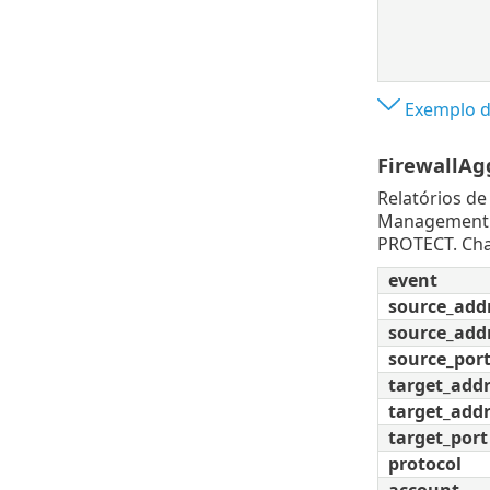
Exemplo d
FirewallAg
Relatórios de
Management g
PROTECT. Chav
event
source_add
source_add
source_por
target_add
target_addr
target_port
protocol
account