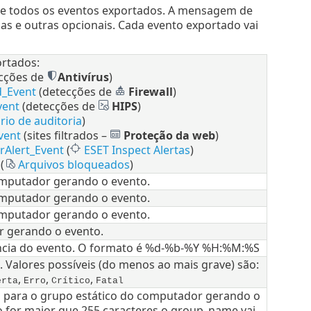
 de todos os eventos exportados. A mensagem de
s e outras opcionais. Cada evento exportado vai
ortados:
cções de
Antivírus
)
d_Event
(detecções de
Firewall
)
vent
(detecções de
HIPS
)
rio de auditoria
)
vent
(sites filtrados –
Proteção da web
)
rAlert_Event
(
ESET Inspect Alertas
)
(
Arquivos bloqueados
)
mputador gerando o evento.
mputador gerando o evento.
mputador gerando o evento.
 gerando o evento.
ncia do evento. O formato é %d-%b-%Y %H:%M:%S
 Valores possíveis (do menos ao mais grave) são:
,
,
,
erta
Erro
Crítico
Fatal
para o grupo estático do computador gerando o
o for maior que 255 caracteres o group_name vai