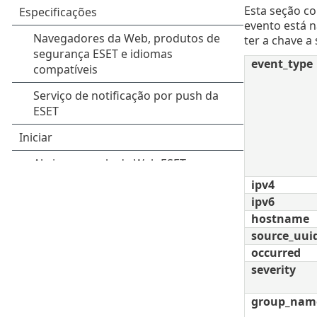
Esta seção c
evento está 
ter a chave a 
event_type
ipv4
ipv6
hostname
source_uui
occurred
severity
group_nam