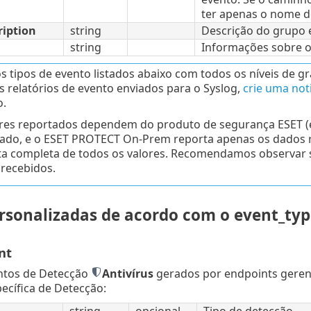
ter apenas o nome d
ription
string
Descrição do grupo e
string
Informações sobre o
s tipos de evento listados abaixo com todos os níveis de g
 os relatórios de evento enviados para o Syslog,
crie uma noti
o.
res reportados dependem do produto de segurança ESET (e
ado, e o ESET PROTECT On-Prem reporta apenas os dados r
ta completa de todos os valores. Recomendamos observar su
 recebidos.
ersonalizadas de acordo com o event_typ
nt
ntos de Detecção
Antivírus
gerados por endpoints geren
ecífica de Detecção: