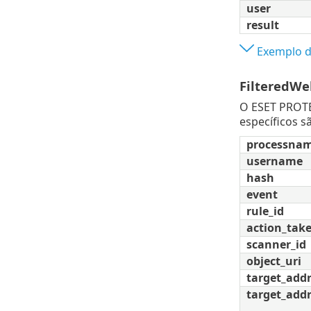
user
result
Exemplo de
FilteredWe
O ESET PROTE
específicos s
processna
username
hash
event
rule_id
action_tak
scanner_id
object_uri
target_add
target_addr