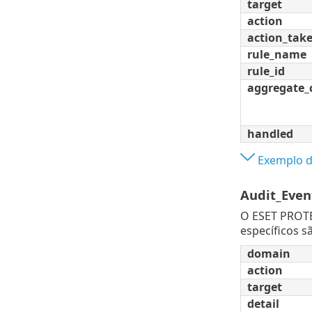
target
action
action_tak
rule_name
rule_id
aggregate_
handled
Exemplo d
Audit_Even
O ESET PROT
específicos s
domain
action
target
detail