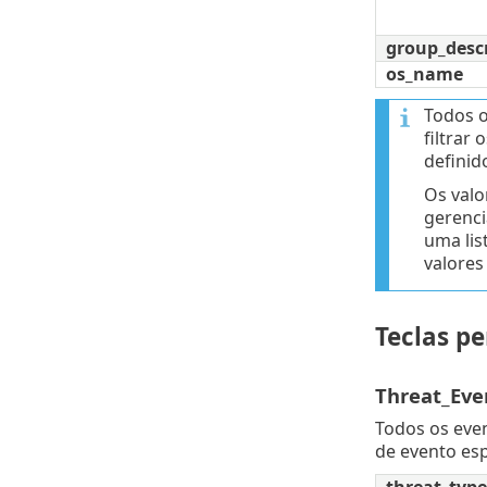
group_desc
os_name
Todos o
filtrar
definid
Os valo
gerenci
uma lis
valores
Teclas p
Threat_Eve
Todos os eve
de evento esp