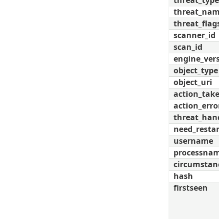
threat_type
threat_na
threat_flag
scanner_id
scan_id
engine_ver
object_type
object_uri
action_tak
action_erro
threat_han
need_restar
username
processna
circumstan
hash
firstseen