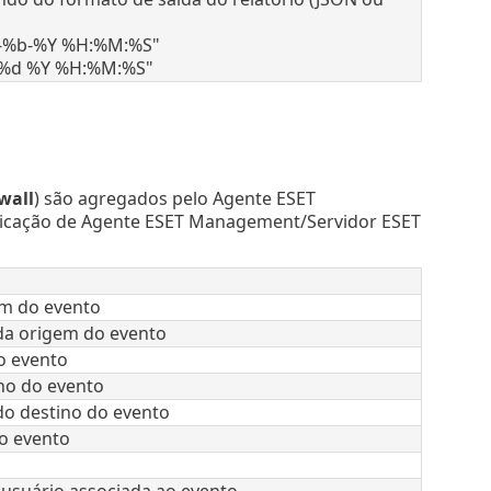
d-%b-%Y %H:%M:%S"
 %d %Y %H:%M:%S"
wall
) são agregados pelo Agente ESET
plicação de Agente ESET Management/Servidor ESET
m do evento
da origem do evento
o evento
no do evento
do destino do evento
do evento
usuário associada ao evento