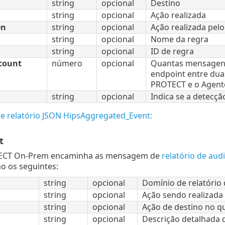
string
opcional
Destino
string
opcional
Ação realizada
en
string
opcional
Ação realizada pel
string
opcional
Nome da regra
string
opcional
ID de regra
count
número
opcional
Quantas mensagens
endpoint entre duas
PROTECT e o Agent
string
opcional
Indica se a detecçã
e relatório JSON HipsAggregated_Event:
t
ECT On-Prem encaminha as mensagem de
relatório de audi
ão os seguintes:
string
opcional
Domínio de relatório 
string
opcional
Ação sendo realizada
string
opcional
Ação de destino no q
string
opcional
Descrição detalhada 