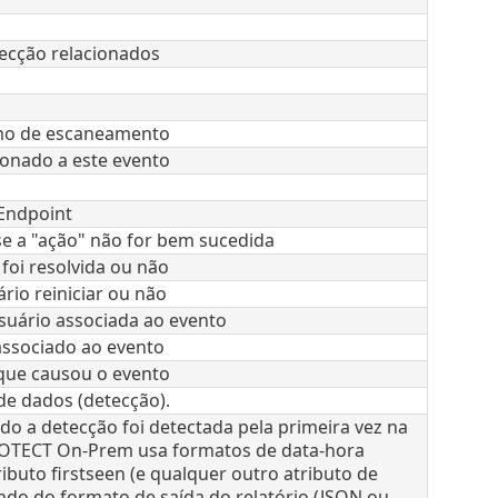
tecção relacionados
mo de escaneamento
ionado a este evento
 Endpoint
e a "ação" não for bem sucedida
 foi resolvida ou não
ário reiniciar ou não
uário associada ao evento
ssociado ao evento
que causou o evento
de dados (detecção).
do a detecção foi detectada pela primeira vez na
OTECT On-Prem usa formatos de data-hora
ributo firstseen (e qualquer outro atributo de
do do formato de saída do relatório (JSON ou