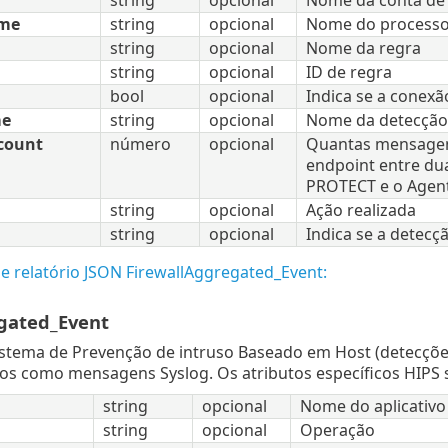
ame
string
opcional
Nome do processo
string
opcional
Nome da regra
string
opcional
ID de regra
bool
opcional
Indica se a conexã
me
string
opcional
Nome da detecção
count
número
opcional
Quantas mensagen
endpoint entre dua
PROTECT e o Agen
string
opcional
Ação realizada
string
opcional
Indica se a detecçã
e relatório JSON FirewallAggregated_Event:
gated_Event
istema de Prevenção de intruso Baseado em Host (detecçõ
os como mensagens Syslog. Os atributos específicos HIPS s
string
opcional
Nome do aplicativo
string
opcional
Operação