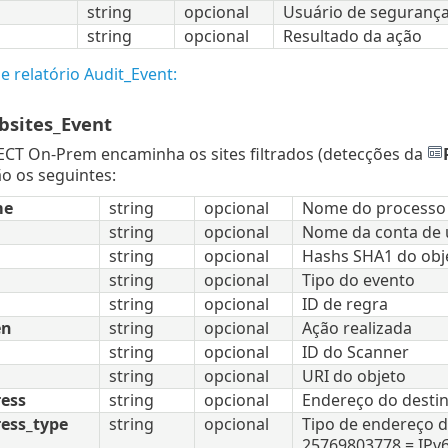
string
opcional
Usuário de segurança
string
opcional
Resultado da ação
 relatório Audit_Event:
bsites_Event
CT On-Prem encaminha os sites filtrados (detecções da
ão os seguintes:
me
string
opcional
Nome do processo 
string
opcional
Nome da conta de 
string
opcional
Hashs SHA1 do obje
string
opcional
Tipo do evento
string
opcional
ID de regra
en
string
opcional
Ação realizada
string
opcional
ID do Scanner
string
opcional
URI do objeto
ress
string
opcional
Endereço do desti
ess_type
string
opcional
Tipo de endereço d
25769803778 = IPv6