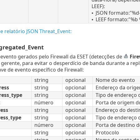
LEEF):
JSON formato:"%
•
LEEF formato:"%b
•
e relatório JSON Threat_Event:
gregated_Event
 evento gerados pelo Firewall da ESET (detecções de
Fire
erente, para evitar o desperdício de banda durante a re
e de evento específico de Firewall:
string
opcional
Nome do evento
ress
string
opcional
Endereço da orige
ress_type
string
opcional
Tipo de endereço 
t
número
opcional
Porta de origem d
ress
string
opcional
Endereço do desti
ess_type
string
opcional
Tipo de endereço 
número
opcional
Porta de destino 
string
opcional
Protocolo
string
opcional
Nome da conta de 