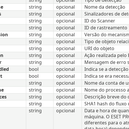
string
opcional
Tipo de detecção
me
string
opcional
Nome da detecção
s
string
opcional
Sinalizadores de de
string
opcional
ID do Scanner
string
opcional
ID de rastreamento
sion
string
opcional
Versão do mecanis
string
opcional
Tipo de objeto relac
string
opcional
URI do objeto
en
string
opcional
Ação realizada pelo
r
string
opcional
Mensagem de erro s
dled
bool
opcional
Indica se a detecção
t
bool
opcional
Indica se era necess
string
opcional
Nome da conta de us
me
string
opcional
Nome do processo a
ces
string
opcional
Descrição breve do 
string
opcional
SHA1 hash do fluxo 
string
opcional
Data e hora de quan
máquina. O ESET PR
diferentes para o at
data-hora) dependen