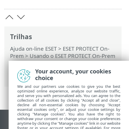
Trilhas
Ajuda on-line ESET
>
ESET PROTECT On-
Prem
>
Usando o ESET PROTECT On-Prem
>
ESET PROTECT On-Prem Menu principal
>
Mais
>
Exportar relatórios para Syslog
>
Your account, your cookies
Eventos exportados para o formato LEEF
choice
We and our partners use cookies to give you the best
optimized online experience, analyze our website traffic,
and serve you with personalized ads. You can agree to the
collection of all cookies by clicking "Accept all and close",
decline all non-essential cookies by choosing "Accept
essential cookies only", or adjust your cookie settings by
clicking "Manage cookies". You also have the right to
withdraw your consent or change your cookie preferences
Ver site para desktop
anytime by clicking the "Manage cookies" link in our website
footer or in your account settings (if available). For more