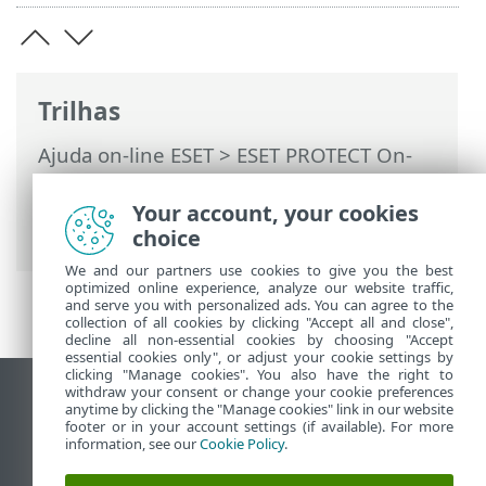
Trilhas
Ajuda on-line ESET
>
ESET PROTECT On-
Prem
>
Usando o ESET PROTECT On-Prem
>
ESET PROTECT On-Prem Menu principal
Your account, your cookies
>
Mais
> Relatório de auditoria
choice
We and our partners use cookies to give you the best
optimized online experience, analyze our website traffic,
and serve you with personalized ads. You can agree to the
collection of all cookies by clicking "Accept all and close",
decline all non-essential cookies by choosing "Accept
essential cookies only", or adjust your cookie settings by
clicking "Manage cookies". You also have the right to
withdraw your consent or change your cookie preferences
Ver site para desktop
anytime by clicking the "Manage cookies" link in our website
footer or in your account settings (if available). For more
End of Life
information, see our
Cookie Policy
.
Base de conhecimento ESET
Fórum ESET