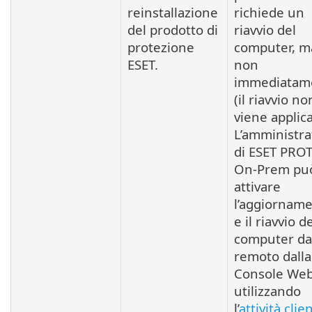
reinstallazione
richiede un
del prodotto di
riavvio del
protezione
computer, m
ESET.
non
immediatam
(il riavvio no
viene applica
L’amministra
di ESET PRO
On-Prem pu
attivare
l’aggiornam
e il riavvio d
computer da
remoto dalla
Console We
utilizzando
l’
attività clie