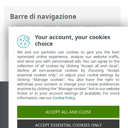
Barre di navigazione
Guida online ESET
>
ESET PROTECT On-
Prem
>
Utilizzo di ESET PROTECT On-
Your account, your cookies
Prem
>
ESET PROTECT On-Prem Menu
choice
principale
>
Dashboard
> Drill down
We and our partners use cookies to give you the best
optimized online experience, analyze our website traffic,
and serve you with personalized ads. You can agree to the
collection of all cookies by clicking "Accept all and close",
decline all non-essential cookies by choosing "Accept
essential cookies only", or adjust your cookie settings by
clicking "Manage cookies". You also have the right to
withdraw your consent or change your cookie preferences
anytime by clicking the "Manage cookies" link in our website
Visualizza sito desktop
footer or in your account settings (if available). For more
information, see our
Cookie Policy
.
End of Life
ESET Knowledge Base
ACCEPT ALL AND CLOSE
Forum ESET
ESET Status Portal
ACCEPT ESSENTIAL COOKIES ONLY