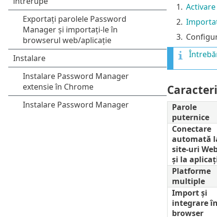
1.
Activar
2.
Importaț
3.
Configu
Întrebă
Caracteri
Parole
puternice
Conectare
automată l
site-uri We
și la aplicaț
Platforme
multiple
Import și
integrare î
browser