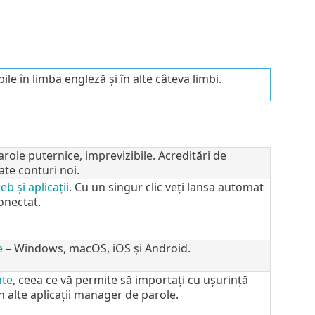
le în limba engleză și în alte câteva limbi.
role puternice, imprevizibile. Acreditări de
te conturi noi.
b și aplicații
. Cu un singur clic veți lansa automat
conectat.
e
– Windows, macOS, iOS și Android.
nte
, ceea ce vă permite să importați cu ușurință
n alte aplicații manager de parole.