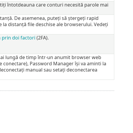
 știți întotdeauna care conturi necesită parole mai
tanță. De asemenea, puteți să ștergeți rapid
e la distanță file deschise ale browserului. Vedeți
 prin doi factori
(2FA).
mai lungă de timp într-un anumit browser web
e conectare), Password Manager își va aminti la
deconectați manual sau setați deconectarea