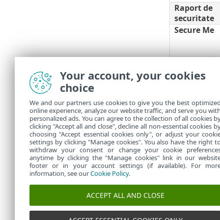
Raport de
securitate
Secure Me
Autentifica
prin doi
Your account, your cookies
factori
choice
Conectare
We and our partners use cookies to give you the best optimize
automată
online experience, analyze our website traffic, and serve you wit
personalized ads. You can agree to the collection of all cookies b
clicking "Accept all and close", decline all non-essential cookies b
choosing "Accept essential cookies only", or adjust your cooki
settings by clicking "Manage cookies". You also have the right t
withdraw your consent or change your cookie preference
anytime by clicking the "Manage cookies" link in our websit
footer or in your account settings (if available). For mor
information, see our
Cookie Policy
.
ACCEPT ALL AND CLOSE