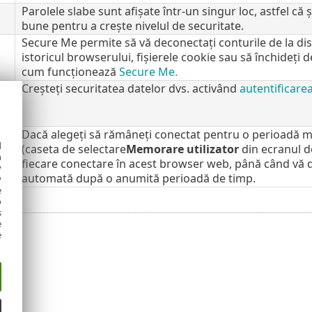
Parolele slabe sunt afișate într-un singur loc, astfel că
bune pentru a crește nivelul de securitate.
Secure Me permite să vă deconectați conturile de la dis
istoricul browserului, fișierele cookie sau să închideți d
cum funcționează
Secure Me.
re
Creșteți securitatea datelor dvs. activând
autentificarea
Dacă alegeți să rămâneți conectat pentru o perioadă 
d
(caseta de selectare
Memorare utilizator
din ecranul d
h
fiecare conectare în acest browser web, până când vă 
y
automată după o anumită perioadă de timp.
y
e
o
s
e
e