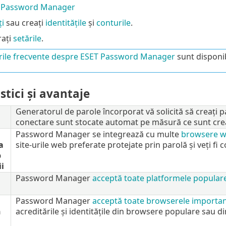
e Password Manager
i
sau creați
identitățile
și
conturile
.
rați
setările
.
rile frecvente despre ESET Password Manager
sunt disponibi
stici și avantaje
Generatorul de parole încorporat vă solicită să creați pa
conectare sunt stocate automat pe măsură ce sunt crea
Password Manager se integrează cu multe
browsere we
a
site-urile web preferate protejate prin parolă și veți fi 
b
ii
Password Manager
acceptă toate platformele popular
Password Manager
acceptă toate browserele importa
n
acreditările și identitățile din browsere populare sau di