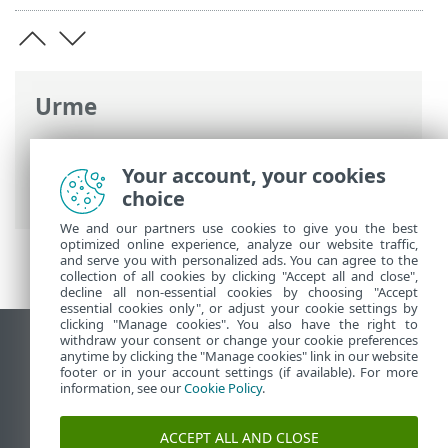
Urme
Ajutor online ESET
>
ESET Password
Manager
>
ESET Password Manager
Your account, your cookies
introducere
> Cerințe de sistem
choice
We and our partners use cookies to give you the best
optimized online experience, analyze our website traffic,
and serve you with personalized ads. You can agree to the
collection of all cookies by clicking "Accept all and close",
decline all non-essential cookies by choosing "Accept
essential cookies only", or adjust your cookie settings by
clicking "Manage cookies". You also have the right to
withdraw your consent or change your cookie preferences
Vizualizare site pentru desktop
anytime by clicking the "Manage cookies" link in our website
footer or in your account settings (if available). For more
End of Life
information, see our
Cookie Policy
.
Baza de cunoștințe ESET
Forum ESET
ACCEPT ALL AND CLOSE