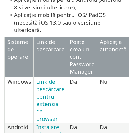
8 și versiuni ulterioare),
Aplicație mobilă pentru iOS/iPadOS
•
(necesită iOS 13.0 sau o versiune
ulterioară.
Sisteme
Link de
Poate
Aplicație
de
descărcare
crea un
autonomă
operare
cont
Password
Manager
Windows
Link de
Da
Nu
descărcare
pentru
extensia
de
browser
Android
Instalare
Da
Da