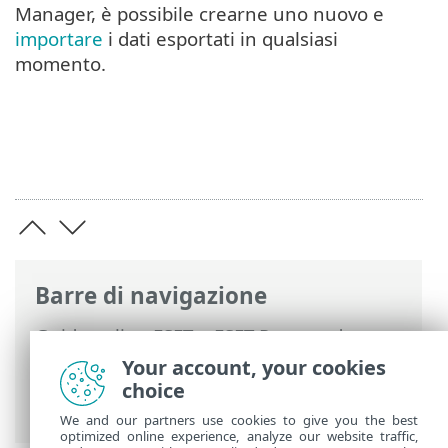
Manager, è possibile crearne uno nuovo e
importare
i dati esportati in qualsiasi
momento.
Barre di navigazione
Guida online ESET
>
ESET Password
Manager
>
Utilizzo di ESET Password
Your account, your cookies
Manager
>
Impostazioni
>
Il mio account
choice
> Chiudi account Password Manager
We and our partners use cookies to give you the best
optimized online experience, analyze our website traffic,