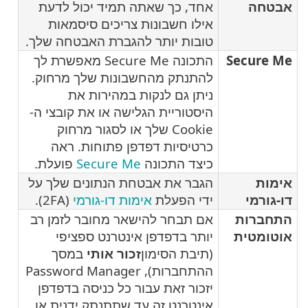
אבטחה
אחד, כך שאתה תמיד יכול לדעת
אילו חשבונות צריכים סיסמאות
טובות יותר להגברת האבטחה שלך.
Secure Me
התכונה Secure Me מאפשרת לך
להתנתק מהחשבונות שלך מרחוק.
ניתן גם לנקות במהירות את
היסטוריית הגלישה או את קובצי ה-
Cookie שלך או לסגור מרחוק
כרטיסיות דפדפן פתוחות. ראה
כיצד התכונה
Secure Me
פועלת.
אימות
הגבר את אבטחת הנתונים שלך על
דו-גורמי
ידי הפעלת
אימות דו-גורמי
(2FA).
התחברות
אם תבחר להישאר מחובר לזמן רב
אוטומטית
יותר בדפדפן אינטרנט ספציפי
(תיבת הסימון
זכור אותי
במסך
ההתחברות), Password Manager
יזכור זאת עבור כל כניסה בדפדפן
אינטרנט זה עד שתתנתק ידנית או