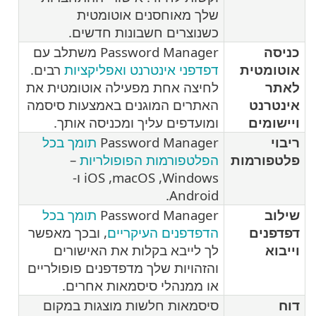
שלך מאוחסנים אוטומטית
כשנוצרים חשבונות חדשים.
כניסה
Password Manager משתלב עם
אוטומטית
דפדפני אינטרנט ואפליקציות
רבים.
לאתר
לחיצה אחת מפעילה אוטומטית את
אינטרנט
האתרים המוגנים באמצעות סיסמה
ויישומים
ומועדפים עליך ומכניסה אותך.
ריבוי
Password Manager
תומך בכל
פלטפורמות
הפלטפורמות הפופולריות
–
Windows‏, macOS‏, iOS ו-
Android.
שילוב
Password Manager
תומך בכל
דפדפנים
הדפדפנים העיקריים
, ובכך מאפשר
וייבוא
לך לייבא בקלות את האישורים
והזהויות שלך מדפדפנים פופולריים
או ממנהלי סיסמאות אחרים.
דוח
סיסמאות חלשות מוצגות במקום