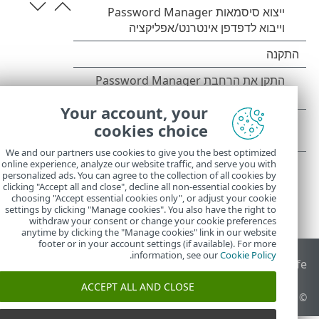
Your account, your
cookies choice
We and our partners use cookies to give you the best optimized
online experience, analyze our website traffic, and serve you with
personalized ads. You can agree to the collection of all cookies by
clicking "Accept all and close", decline all non-essential cookies by
choosing "Accept essential cookies only", or adjust your cookie
settings by clicking "Manage cookies". You also have the right to
withdraw your consent or change your cookie preferences
anytime by clicking the "Manage cookies" link in our website
footer or in your account settings (if available). For more
.
information, see our
Cookie Policy
End of Life
מאגר הידע של ESET
הפורום של ESET
 Status Portal
ACCEPT ALL AND CLOSE
© 1992 - 2026 ESET, spol. s r.o.‎ - כל הזכויות שמורות.