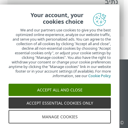
נתיב
העזרה המקוונת של ESET
>
ESET Password
Your account, your
Manager
>
ESET Password Manager מבוא
cookies choice
> דפדפני אינטרנט ואפליקציות נתמכים
We and our partners use cookies to give you the best
optimized online experience, analyze our website traffic,
and serve you with personalized ads. You can agree to the
collection of all cookies by clicking "Accept all and close",
decline all non-essential cookies by choosing "Accept
essential cookies only", or adjust your cookie settings by
clicking "Manage cookies". You also have the right to
withdraw your consent or change your cookie preferences
anytime by clicking the "Manage cookies" link in our website
הצג את האתר למחשב
footer or in your account settings (if available). For more
.
information, see our
Cookie Policy
End of Life
מאגר הידע של ESET
ACCEPT ALL AND CLOSE
הפורום של ESET
ESET Status Portal
ACCEPT ESSENTIAL COOKIES ONLY
תמיכה אזורית
MANAGE COOKIES
© 1992 - 2026 ESET, spol. s
ניהול קובצי Cookie