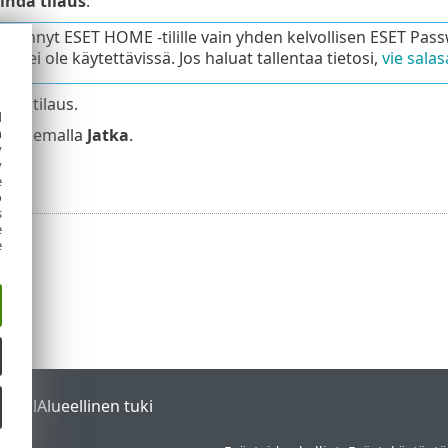
ihda tilaus
.
t lisännyt ESET HOME -tilille vain yhden kelvollisen ESET Pa
to ei ole käytettävissä. Jos haluat tallentaa tietosi,
vie sala
inen tilaus.
d
h
valitsemalla
Jatka
.
y
lvä.
y
e
o
s
e
e
ortal
Alueellinen tuki