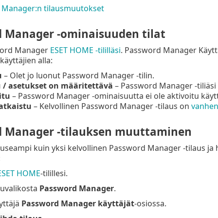
 Manager:n tilausmuutokset
 Manager -ominaisuuden tilat
word Manager
ESET HOME -tililläsi
. Password Manager Käytt
 käyttäjien alla:
u
– Olet jo luonut Password Manager -tilin.
 / asetukset on määritettävä
– Password Manager -tiliäsi e
itu
–
Password Manager
-ominaisuutta ei ole aktivoitu käytt
atkaistu
– Kelvollinen Password Manager -tilaus on
vanhen
 Manager -tilauksen muuttaminen
n useampi kuin yksi kelvollinen Password Manager -tilaus ja h
:
ESET HOME
-tilillesi.
vuvalikosta
Password Manager
.
yttäjä
Password Manager käyttäjät
-osiossa.