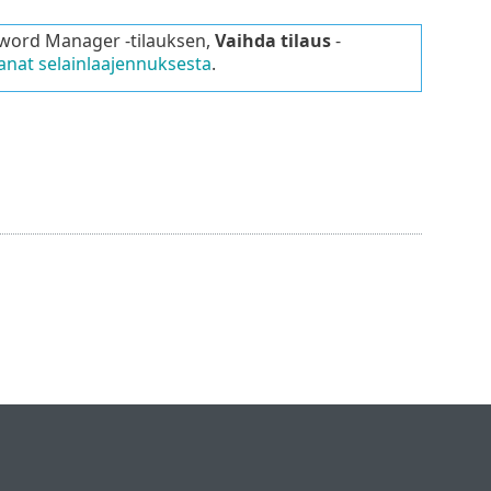
ssword Manager -tilauksen,
Vaihda tilaus
-
sanat selainlaajennuksesta
.