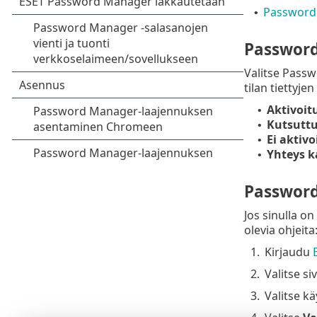
Password
•
Password
Valitse Pass
tilan tiettyjen
Aktivoit
•
Kutsuttu
•
Ei aktivo
•
Yhteys k
•
Password
Jos sinulla o
olevia ohjeita
1.
Kirjaudu
2.
Valitse si
3.
Valitse kä