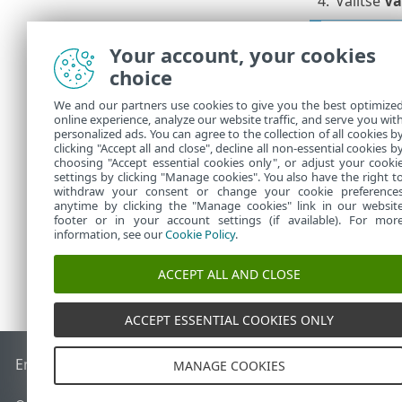
4.
Valitse
Va
Jos ole
Your account, your cookies
vaihtoeh
choice
5.
Valitse to
We and our partners use cookies to give you the best optimize
online experience, analyze our website traffic, and serve you wit
6.
Vahvista 
personalized ads. You can agree to the collection of all cookies b
7.
Valitse
Se
clicking "Accept all and close", decline all non-essential cookies b
choosing "Accept essential cookies only", or adjust your cooki
settings by clicking "Manage cookies". You also have the right t
withdraw your consent or change your cookie preference
anytime by clicking the "Manage cookies" link in our websit
footer or in your account settings (if available). For mor
information, see our
Cookie Policy
.
ACCEPT ALL AND CLOSE
ACCEPT ESSENTIAL COOKIES ONLY
End of Life
ESET-tietämyskanta
ESET-foorumi
ESET Status P
MANAGE COOKIES