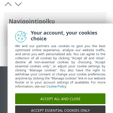
Navigointipolku
ESET-online-ohje
>
ESET Password
Your account, your cookies
Manager
>
Asennus
choice
We and our partners use cookies to give you the best
optimized online experience, analyze our website traffic,
and serve you with personalized ads. You can agree to the
collection of all cookies by clicking "Accept all and close",
decline all non-essential cookies by choosing "Accept
essential cookies only", or adjust your cookie settings by
clicking "Manage cookies". You also have the right to
withdraw your consent or change your cookie preferences
Näytä tietokonesivusto
anytime by clicking the "Manage cookies" link in our website
footer or in your account settings (if available). For more
End of Life
information, see our
Cookie Policy
.
ESET-tietämyskanta
ESET-foorumi
ACCEPT ALL AND CLOSE
ESET Status Portal
Alueellinen tuki
ACCEPT ESSENTIAL COOKIES ONLY