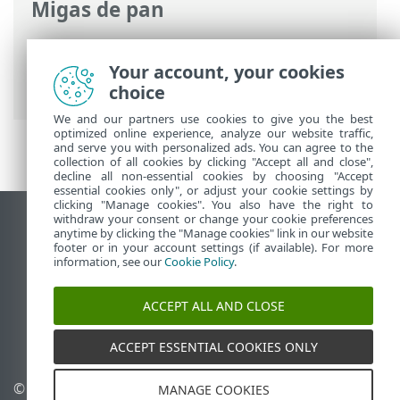
Migas de pan
Ayuda en línea de ESET
>
ESET Password
Manager
>
Introducción > Introducción
Your account, your cookies
(extensión)
choice
We and our partners use cookies to give you the best
optimized online experience, analyze our website traffic,
and serve you with personalized ads. You can agree to the
collection of all cookies by clicking "Accept all and close",
decline all non-essential cookies by choosing "Accept
essential cookies only", or adjust your cookie settings by
clicking "Manage cookies". You also have the right to
withdraw your consent or change your cookie preferences
Ver sitio del escritorio
anytime by clicking the "Manage cookies" link in our website
footer or in your account settings (if available). For more
End of Life
information, see our
Cookie Policy
.
Base de conocimiento de ESET
Foro de ESET
ACCEPT ALL AND CLOSE
ESET Status Portal
Soporte regional
ACCEPT ESSENTIAL COOKIES ONLY
© 1992 - 2026 ESET, spol. s
Administrar perfiles
MANAGE COOKIES