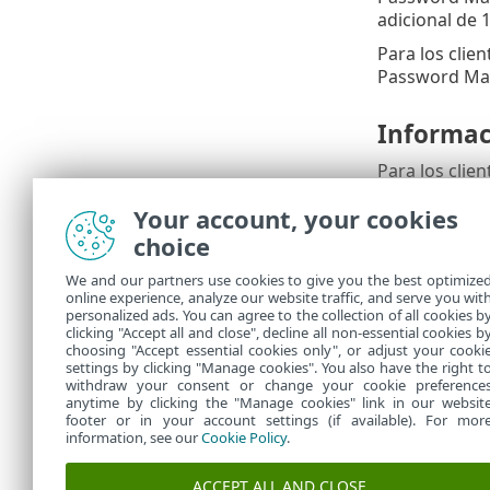
adicional de 1
Para los clie
Password Mana
Informac
Para los clie
diciembre de 
Your account, your cookies
renovación, p
choice
Próximos
We and our partners use cookies to give you the best optimize
online experience, analyze our website traffic, and serve you wit
Consulte el 
personalized ads. You can agree to the collection of all cookies b
para evitar p
clicking "Accept all and close", decline all non-essential cookies b
choosing "Accept essential cookies only", or adjust your cooki
settings by clicking "Manage cookies". You also have the right t
withdraw your consent or change your cookie preference
anytime by clicking the "Manage cookies" link in our websit
footer or in your account settings (if available). For mor
information, see our
Cookie Policy
.
ACCEPT ALL AND CLOSE