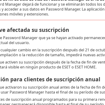
d Manager dejará de funcionar y se eliminarán todos los da
 y acceder a sus datos en Password Manager. La aplicación 
iones móviles y extensiones.
ve afectada su suscripción
e Password Manager que ya se hayan activado permanecerán a
ctual del usuario.
cualquier cambio en la suscripción después del 21 de octub
 ampliación o la reducción de tamaño, impedirá nuevas act
que activen su suscripción después de la fecha de fin de v
tará visible en ningún producto de ESET o ESET HOME.
ión para clientes de suscripción anual
que activaron su suscripción anual antes de la fecha de fin 
y usar Password Manager hasta el final de su período de sus
ntes de suscripción anual programados para su primera renov
ger permanecerá disponible hasta el final de su período d