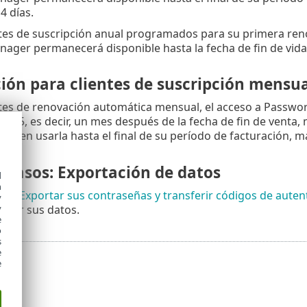
4 días.
ntes de suscripción anual programados para su primera renov
ger permanecerá disponible hasta la fecha de fin de vida ú
ión para clientes de suscripción mensua
ntes de renovación automática mensual, el acceso a Passwo
2025, es decir, un mes después de la fecha de fin de venta, m
ueden usarla hasta el final de su período de facturación, má
 pasos: Exportación de datos
d
h
tema
Exportar sus contraseñas y transferir códigos de aute
y
erder sus datos.
y
e
o
s
e
e