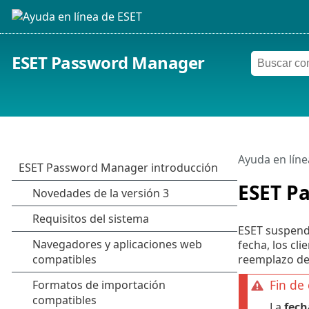
ESET Password Manager
Ayuda en líne
ESET P
ESET suspen
fecha, los c
reemplazo de
Fin de
La
fech