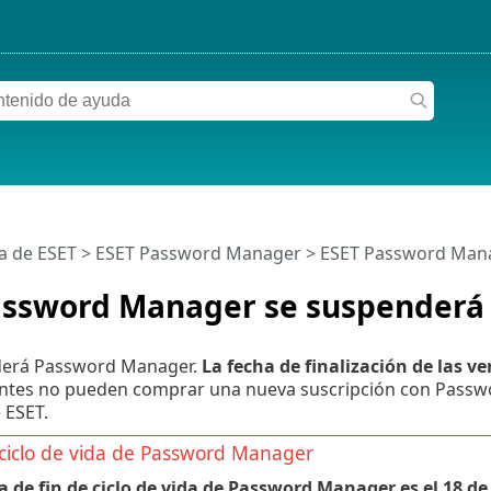
a de ESET
>
ESET Password Manager
>
ESET Password Mana
assword Manager se suspenderá
derá Password Manager.
La fecha de finalización de las ve
lientes no pueden comprar una nueva suscripción con Passw
 ESET.
 ciclo de vida de Password Manager
a de fin de ciclo de vida de Password Manager es el 18 de