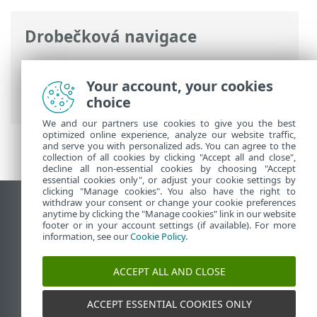
Drobečková navigace
ESET Online nápověda
>
ESET Password
Manager
>
Práce s ESET Password
Your account, your cookies
Manager
> Platební karty
choice
We and our partners use cookies to give you the best
optimized online experience, analyze our website traffic,
and serve you with personalized ads. You can agree to the
collection of all cookies by clicking "Accept all and close",
decline all non-essential cookies by choosing "Accept
essential cookies only", or adjust your cookie settings by
clicking "Manage cookies". You also have the right to
withdraw your consent or change your cookie preferences
Zobrazit verzi pro počítač
anytime by clicking the "Manage cookies" link in our website
footer or in your account settings (if available). For more
End of Life
information, see our
Cookie Policy
.
ESET Databáze znalostí
ESET Forum
ACCEPT ALL AND CLOSE
ESET Status Portal
Regionální podpora
ACCEPT ESSENTIAL COOKIES ONLY