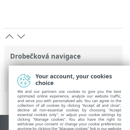
Drobečková navigace
ESET Online nápověda
>
ESET Password
Manager
>
Práce s ESET Password
Your account, your cookies
Manager
> Poznámky
choice
We and our partners use cookies to give you the best
optimized online experience, analyze our website traffic,
and serve you with personalized ads. You can agree to the
collection of all cookies by clicking "Accept all and close",
decline all non-essential cookies by choosing "Accept
essential cookies only", or adjust your cookie settings by
clicking "Manage cookies". You also have the right to
withdraw your consent or change your cookie preferences
Zobrazit verzi pro počítač
anytime by clicking the "Manage cookies" link in our website