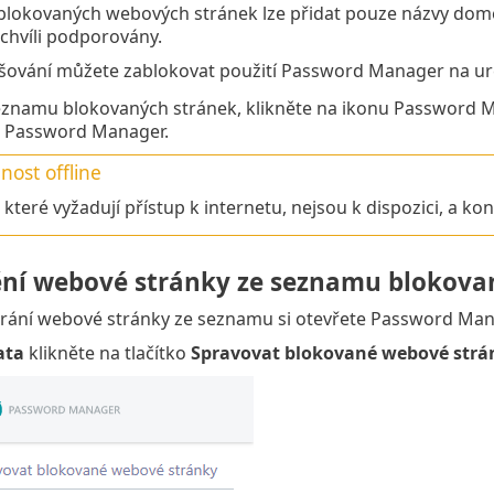
lokovaných webových stránek lze přidat pouze názvy domén
 chvíli podporovány.
šování můžete zablokovat použití Password Manager na urč
eznamu blokovaných stránek, klikněte na ikonu Password
 Password Manager.
ost offline
 které vyžadují přístup k internetu, nejsou k dispozici, a kon
ní webové stránky ze seznamu blokova
rání webové stránky ze seznamu si otevřete Password Mana
ata
klikněte na tlačítko
Spravovat blokované webové strá