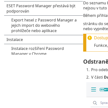
Do seznamu b
nejsou v tuto
Během přihla
stránku do s
nebo vypněte
Dostupn
Funkce,
Odstraně
1.
Pro odeb
2.
V části
D