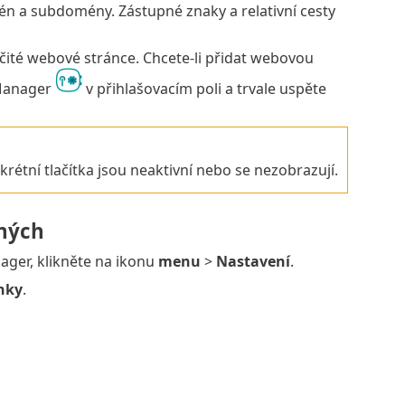
 a subdomény. Zástupné znaky a relativní cesty
ité webové stránce. Chcete-li přidat webovou
 Manager
v přihlašovacím poli a trvale uspěte
krétní tlačítka jsou neaktivní nebo se nezobrazují.
ných
ger, klikněte na ikonu
menu
>
Nastavení
.
nky
.