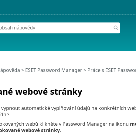
nápověda
>
ESET Password Manager
>
Práce s ESET Passw
ané webové stránky
 vypnout automatické vyplňování údajů na konkrétních w
dne.
lokovaných webů klikněte v Password Manager na ikonu
m
lokované webové stránky
.