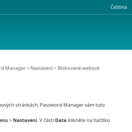
Čeština
ord Manager
>
Nastavení
> Blokované webové
ebových stránkách, Password Manager vám tuto
enu
>
Nastavení
. V části
Data
klikněte na tlačítko