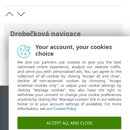
Drobečková navigace
ESET Online nápověda
>
ESET Password
Your account, your cookies
Manager
>
Aktivace produktu
choice
We and our partners use cookies to give you the best
optimized online experience, analyze our website traffic,
and serve you with personalized ads. You can agree to the
collection of all cookies by clicking "Accept all and close",
decline all non-essential cookies by choosing "Accept
essential cookies only", or adjust your cookie settings by
clicking "Manage cookies". You also have the right to
withdraw your consent or change your cookie preferences
Zobrazit verzi pro počítač
anytime by clicking the "Manage cookies" link in our website
footer or in your account settings (if available). For more
End of Life
information, see our
Cookie Policy
.
ESET Databáze znalostí
ESET Forum
ACCEPT ALL AND CLOSE
ESET Status Portal