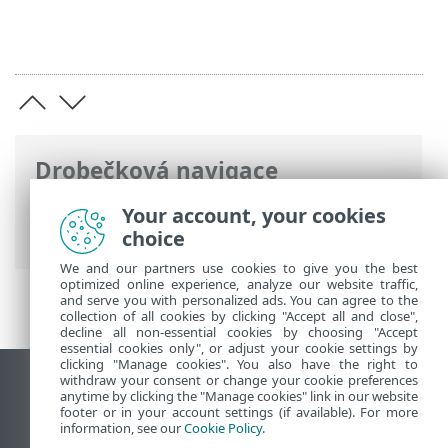
Drobečková navigace
ESET Online nápověda
>
ESET Password
Your account, your cookies
Manager
>
Instalace
choice
We and our partners use cookies to give you the best
optimized online experience, analyze our website traffic,
and serve you with personalized ads. You can agree to the
collection of all cookies by clicking "Accept all and close",
decline all non-essential cookies by choosing "Accept
essential cookies only", or adjust your cookie settings by
clicking "Manage cookies". You also have the right to
withdraw your consent or change your cookie preferences
Zobrazit verzi pro počítač
anytime by clicking the "Manage cookies" link in our website
footer or in your account settings (if available). For more
End of Life
information, see our
Cookie Policy
.
ESET Databáze znalostí