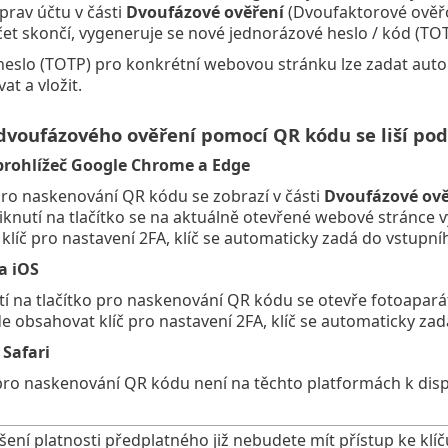
prav účtu v části
Dvoufázové ověření
(Dvoufaktorové ověřov
et skončí, vygeneruje se nové jednorázové heslo / kód (TOT
heslo (TOTP) pro konkrétní webovou stránku lze zadat aut
at a vložit.
dvoufázového ověření pomocí QR kódu se liší pod
rohlížeč Google Chrome a Edge
pro naskenování QR kódu se zobrazí v části
Dvoufázové ově
kliknutí na tlačítko se na aktuálně otevřené webové stránce
klíč pro nastavení 2FA, klíč se automaticky zadá do vstupní
a iOS
tí na tlačítko pro naskenování QR kódu se otevře fotoapará
e obsahovat klíč pro nastavení 2FA, klíč se automaticky zad
 Safari
pro naskenování QR kódu není na těchto platformách k dispoz
šení platnosti předplatného již nebudete mít přístup ke kl