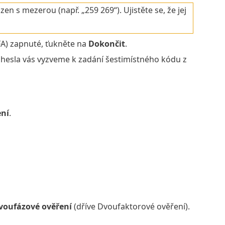
n s mezerou (např. „259 269“). Ujistěte se, že jej
FA) zapnuté, ťukněte na
Dokončit
.
hesla vás vyzveme k zadání šestimístného kódu z
ní
.
voufázové ověření
(dříve Dvoufaktorové ověření).