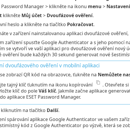
i Password Manager > klikněte na ikonu
menu
>
Nastaven
t
klikněte
Můj účet
>
Dvoufázové ověření
.
vní heslo a klikněte na tlačítko
Pokračovat
.
áte v zařízení nainstalovanou aplikaci dvoufázové ověření, 
m zařízení spusťte Google Authenticator a s jeho pomocí 
Tím se vytvoří ve vaší aplikaci pro dvoufázové ověření nový
 ověření bude každých 30 sekund generovat nové šestimís
ní dvoufázového ověření v mobilní aplikaci
 se zobrazí QR kód na obrazovce, ťukněte na
Nemůžete na
jte tajný klíč ťuknutím na ikonu kopírování
. Otevřete s
vložte klíč do pole
Váš klíč
. Jakmile začne aplikace generova
 do aplikace ESET Password Manager.
 kliknutím na tlačítko
Další
.
ení spárování aplikace Google Authenticator ve vašem zař
estimístný kód z Google Authenticator po výzvě, která se zo