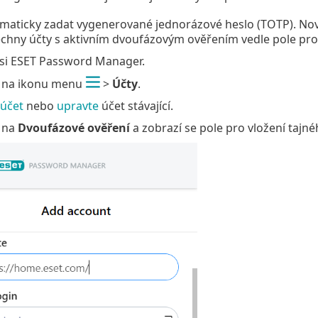
maticky zadat vygenerované jednorázové heslo (TOTP). Nov
chny účty s aktivním dvoufázovým ověřením vedle pole pro
 si ESET Password Manager.
e na ikonu menu
>
Účty
.
 účet
nebo
upravte
účet stávající.
e na
Dvoufázové ověření
a zobrazí se pole pro vložení tajné