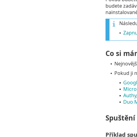
budete zadáva
nainstalované
Následu
Zapnu
•
Co si má
Nejnovějš
•
Pokud ji n
•
Googl
▪
Micro
▪
Authy
▪
Duo M
▪
Spuštění
Příklad sp