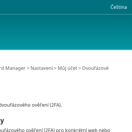
Čeština
ord Manager
>
Nastavení
>
Můj účet
> Dvoufázové
dvoufázového ověření (2FA).
ty
oufázového ověření (2FA) pro konkrétní web nebo