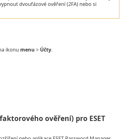
ypnout dvoufázové ověření (2FA) nebo si
na ikonu
menu
>
Účty
.
faktorového ověření) pro ESET
ozšíření nebo aplikace ESET Password Manager