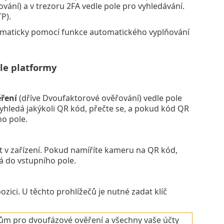
ání) a v trezoru 2FA vedle pole pro vyhledávání.
P).
omaticky pomocí funkce automatického vyplňování
le platformy
ření
(dříve Dvoufaktorové ověřování) vedle pole
 vyhledá jakýkoli QR kód, přečte se, a pokud kód QR
ho pole.
t v zařízení. Pokud namíříte kameru na QR kód,
á do vstupního pole.
ici. U těchto prohlížečů je nutné zadat klíč
íčům pro dvoufázové ověření a všechny vaše účty