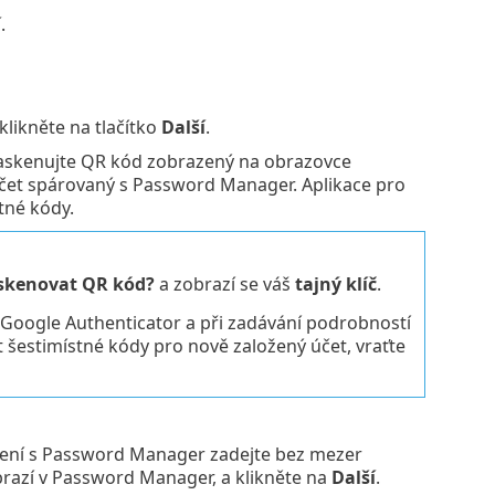
í
.
klikněte na tlačítko
Další
.
naskenujte QR kód zobrazený na obrazovce
 účet spárovaný s Password Manager. Aplikace pro
tné kódy.
skenovat QR kód?
a zobrazí se váš
tajný klíč
.
i Google Authenticator a při zadávání podrobností
t šestimístné kódy pro nově založený účet, vraťte
ízení s Password Manager zadejte bez mezer
brazí v Password Manager, a klikněte na
Další
.