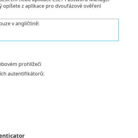
rý opíšete z aplikace pro dvoufázové ověření
uze v angličtině:
ebovém prohlížeči
ích autentifikátorů:
enticator