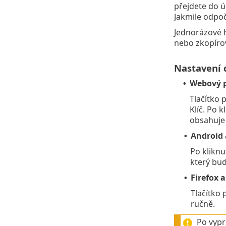
přejdete do ú
Jakmile odpoč
Jednorázové 
nebo zkopírov
Nastavení 
Webový p
•
Tlačítko 
Klíč. Po 
obsahuje 
Android 
•
Po kliknu
který bud
Firefox a
•
Tlačítko 
ručně.
Po vypr