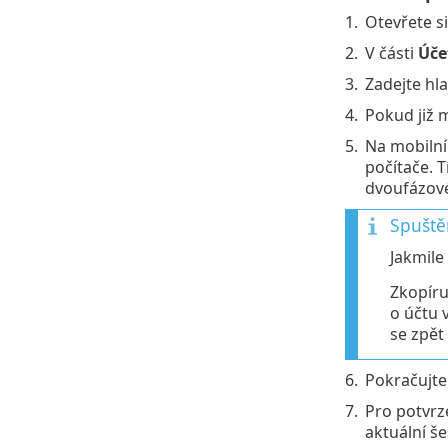
1.
Otevřete s
2.
V části
Úče
3.
Zadejte hla
4.
Pokud již m
5.
Na mobilní
počítače. 
dvoufázové
Spuště
Jakmile
Zkopíru
o účtu 
se zpět
6.
Pokračujte
7.
Pro potvrz
aktuální š