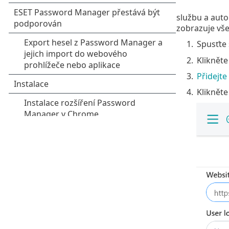
službu a auto
zobrazuje vše
1.
Spusťte
2.
Kliknět
3.
Přidejte
4.
Kliknět