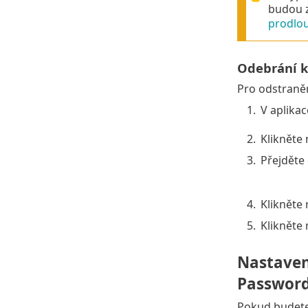
budou z
prodlou
Odebrání k
Pro odstraněn
1.
V aplika
2.
Klikněte
3.
Přejděte 
4.
Klikněte
5.
Klikněte 
Nastaven
Password 
Pokud budete