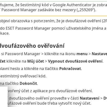
ujeme, že šestimístný kód v Google Authenticator je zobraze
 Password Manager zadáváte bez mezery („259269“).
 objeví obrazovka s potvrzením, že je dvoufázové ověření (2
í do ESET Password Manager pomocí uživatelského jména a 
ikace.
dvoufázového ověřování
 si Password Manager > klikněte na ikonu
menu
>
Nastave
čet
klikněte na
Můj účet
>
Vypnout dvoufázové ověření
.
lavní heslo a klikněte na tlačítko
Pokračovat
.
šestimístný ověřovací kód.
 na tlačítko
Dokončit
.
 vytvořený účet z aplikace pro dvoufázové ověření.
nutí dvoufázového ověření proveďte v části
Nastavení
>
D
o dvoufázové ověření bude třeba vytvořit nový účet.