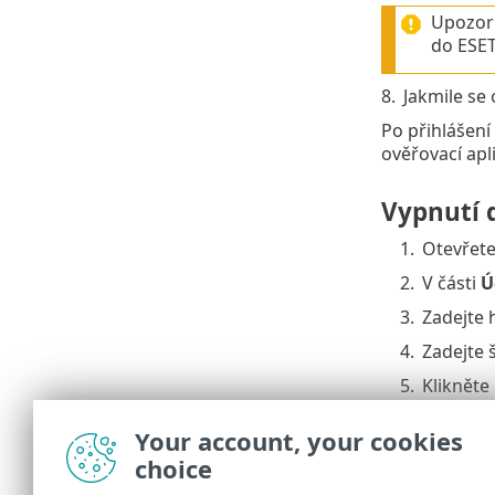
Upozorň
do ESET
8.
Jakmile se
Po přihlášen
ověřovací apl
Vypnutí 
1.
Otevřete
2.
V části
Ú
3.
Zadejte h
4.
Zadejte 
5.
Klikněte
6.
Odeberte
Your account, your cookies
Opětovné zap
choice
V aplikaci pr