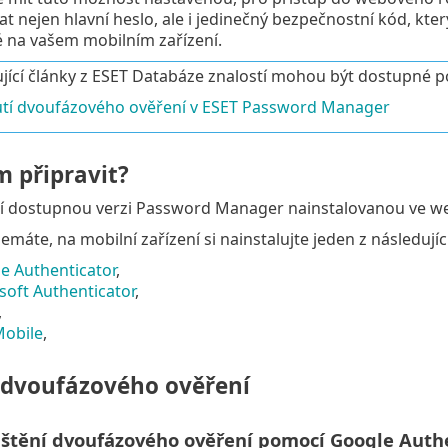
t nejen hlavní heslo, ale i jedinečný bezpečnostní kód, kte
 na vašem mobilním zařízení.
jící články z ESET Databáze znalostí mohou být dostupné po
tí dvoufázového ověření v ESET Password Manager
m připravit?
í dostupnou verzi Password Manager nainstalovanou ve w
emáte, na mobilní zařízení si nainstalujte jeden z následujíc
e Authenticator
,
soft Authenticator
,
,
obile
,
 dvoufázového ověření
uštění dvoufázového ověření pomocí Google Auth