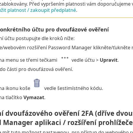
ablokovány. Před vypršením platnosti vám doporučujeme v
žit platnost / zakoupit předplatné
.
onkrétního účtu pro dvoufázové ověření
í účtu postupujte dle kroků níže:
ce/webovém rozšíření Password Manager klikněte/ťukněte 
 na menu se třemi tečkami
vedle účtu >
Upravit
.
do části pro dvoufázová ověření.
 na ikonu koše
vedle šestimístného kódu.
na tlačítko
Vymazat
.
í dvoufázového ověření 2FA (dříve dvou
Manager aplikaci / rozšíření prohlížeče
 mít tuto možnost nastavenou, pro přístup do webového r