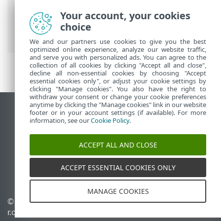
Trợ giúp trực tuyến của ESET
>
ESET
Your account, your cookies
HOME
>
Làm việc với ESET HOME
> Thiết
choice
bị
We and our partners use cookies to give you the best
optimized online experience, analyze our website traffic,
and serve you with personalized ads. You can agree to the
collection of all cookies by clicking "Accept all and close",
decline all non-essential cookies by choosing "Accept
essential cookies only", or adjust your cookie settings by
clicking "Manage cookies". You also have the right to
withdraw your consent or change your cookie preferences
anytime by clicking the "Manage cookies" link in our website
Xem trang web trên máy tính để bàn
footer or in your account settings (if available). For more
information, see our
Cookie Policy
.
End of Life
Cơ sở kiến thức của ESET
ACCEPT ALL AND CLOSE
Diễn đàn ESET
ESET Status Portal
ACCEPT ESSENTIAL COOKIES ONLY
Hỗ trợ trong khu vực
MANAGE COOKIES
© 1992 - 2026 ESET, spol. s
Quản lý cookie
r.o. - Bảo lưu mọi quyền.
Chính sách cookie