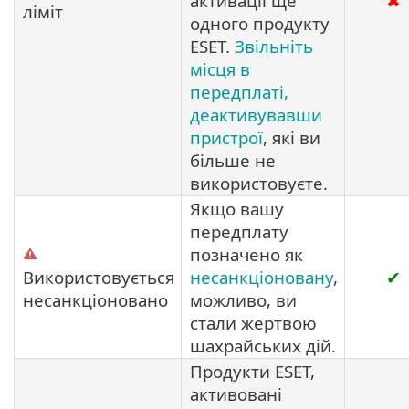
активації ще
✖
ліміт
одного продукту
ESET.
Звільніть
місця в
передплаті,
деактивувавши
пристрої
, які ви
більше не
використовуєте.
Якщо вашу
передплату
позначено як
Використовується
несанкціоновану
,
✔
несанкціоновано
можливо, ви
стали жертвою
шахрайських дій.
Продукти ESET,
активовані