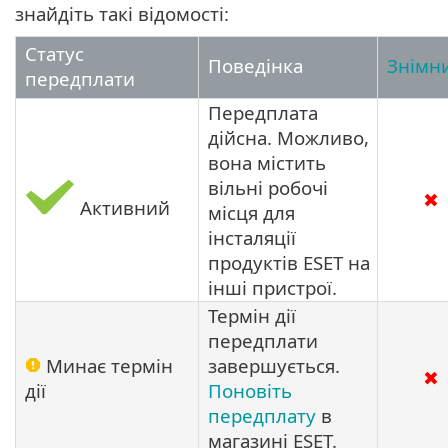
знайдіть такі відомості:
Статус
Поведінка
Знімн
передплати
Передплата
дійсна. Можливо,
вона містить
вільні робочі
✖
Активний
місця для
інсталяції
продуктів ESET на
інші пристрої.
Термін дії
передплати
Минає термін
завершується.
✖
дії
Поновіть
передплату
в
магазині ESET.