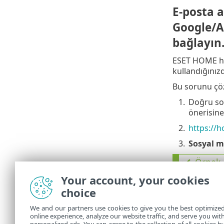
E-posta a
Google/Ap
bağlayın
ESET HOME hes
kullandığınızd
Bu sorunu çö
1.
Doğru so
önerisine
2.
https://
3.
Sosyal me
Örnek
Your account, your cookies
ESET H
hesabın
choice
bağlı o
We and our partners use cookies to give you the best optimize
esetem
online experience, analyze our website traffic, and serve you wit