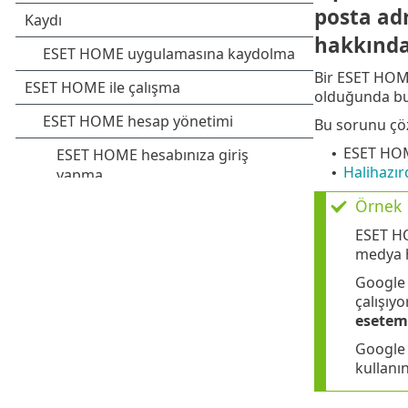
posta adr
hakkında 
Bir ESET HOME
olduğunda bu 
Bu sorunu çö
ESET HOME
•
Halihazır
•
Örnek
ESET HO
medya 
Google 
çalışıy
esetem
Google 
kullanı