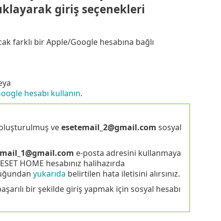
ıklayarak giriş seçenekleri
ak farklı bir Apple/Google hesabına bağlı
eya
oogle hesabı kullanın
.
 oluşturulmuş ve
esetemail_2@gmail.com
sosyal
email_1@gmail.com
e-posta adresini kullanmaya
n ESET HOME hesabınız halihazırda
duğundan
yukarıda
belirtilen hata iletisini alırsınız.
ılı bir şekilde giriş yapmak için sosyal hesabı