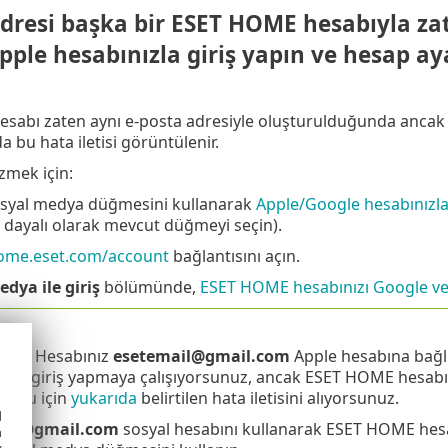
dresi başka bir ESET HOME hesabıyla zate
ple hesabınızla giriş yapın ve hesap ay
.
abı zaten aynı e-posta adresiyle oluşturulduğunda ancak g
a bu hata iletisi görüntülenir.
zmek için:
syal medya düğmesini kullanarak
Apple/Google hesabınızla
 dayalı olarak mevcut düğmeyi seçin).
home.eset.com/account
bağlantısını açın.
dya ile giriş
bölümünde,
ESET HOME hesabınızı Google veya
OME Hesabınız
esetemail@gmail.com
Apple hesabına bağlı
ızla giriş yapmaya çalışıyorsunuz, ancak ESET HOME hesab
lduğu için
yukarıda
belirtilen hata iletisini alıyorsunuz.
d
ail@gmail.com
sosyal hesabını kullanarak ESET HOME hesab
h