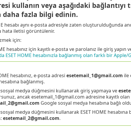
esi kullanın veya aşağıdaki bağlantıyı t
daha fazla bilgi edinin.
 hesabı aynı e-posta adresiyle zaten oluşturulduğunda anc
hata iletisi görüntülenir.
zmek için:
 hesabınız için kayıtlı e-posta ve parolanız ile giriş yapın v
da ESET HOME hesabınızla bağlanmış olan farklı bir Apple/G
ME hesabınız, e-posta adresi
esetemail_1@gmail.com
ile
hesabına bağlanmış.
sosyal medya düğmesini kullanarak giriş yapmaya ve
eset
orsunuz, ancak esetemail_1@gmail.com adresine kayıtlı ola
ail_2@gmail.com
Google sosyal medya hesabına bağlı ol
sosyal medya düğmesini kullanarak ESET HOME hesabına başar
n:
esetemail_2@gmail.com
.