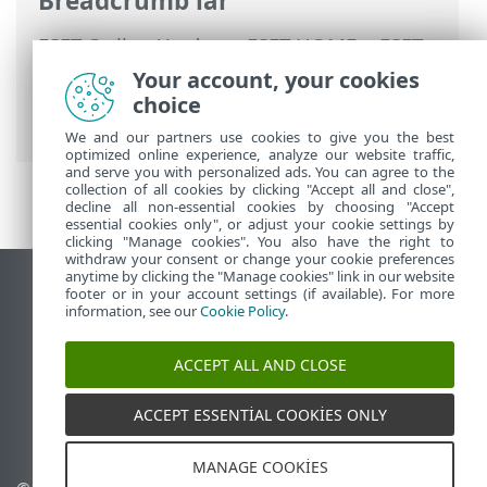
Breadcrumb'lar
ESET Online Yardım
>
ESET HOME
>
ESET
HOME ile çalışma
>
ESET HOME hesap
Your account, your cookies
yönetimi
>
ESET HOME hesabınıza giriş
choice
yapma
> Sosyal Medya ile Giriş
We and our partners use cookies to give you the best
optimized online experience, analyze our website traffic,
and serve you with personalized ads. You can agree to the
collection of all cookies by clicking "Accept all and close",
decline all non-essential cookies by choosing "Accept
essential cookies only", or adjust your cookie settings by
clicking "Manage cookies". You also have the right to
withdraw your consent or change your cookie preferences
anytime by clicking the "Manage cookies" link in our website
Masaüstü sitesini görüntüle
footer or in your account settings (if available). For more
information, see our
Cookie Policy
.
End of Life
ESET Bilgi Bankası
ACCEPT ALL AND CLOSE
ESET Forumu
ESET Status Portal
ACCEPT ESSENTIAL COOKIES ONLY
Bölgesel destek
MANAGE COOKIES