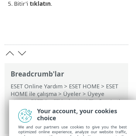
5.
Bitir'i
tıklatın
.
Breadcrumb'lar
ESET Online Yardım
>
ESET HOME
>
ESET
HOME ile çalışma
>
Üyeler
>
Üyeye
atanan ESET özellikleri
>
Anti-Theft
>
Anti-
Theft tarafından korunan cihazlar
>
En
Your account, your cookies
İyileştirme
> Windows kullanıcıları >
choice
Windows hesapları parolayla korunmuyor
We and our partners use cookies to give you the best
optimized online experience, analyze our website traffic,