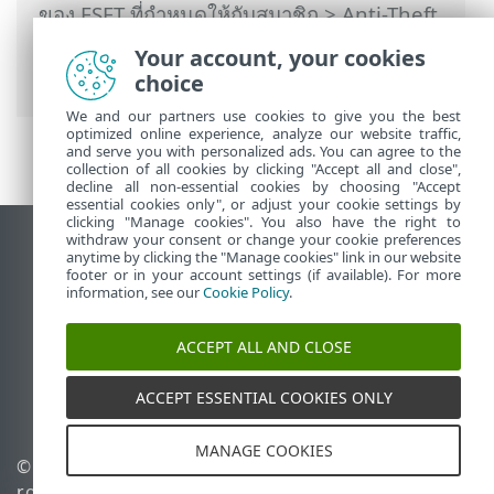
ของ ESET ที่กำหนดให้กับสมาชิก
>
Anti-Theft
>
อุปกรณ์ที่ได้รับการป้องกันโดย Anti-Theft
>
Your account, your cookies
การทำงาน
choice
We and our partners use cookies to give you the best
optimized online experience, analyze our website traffic,
and serve you with personalized ads. You can agree to the
collection of all cookies by clicking "Accept all and close",
decline all non-essential cookies by choosing "Accept
essential cookies only", or adjust your cookie settings by
clicking "Manage cookies". You also have the right to
withdraw your consent or change your cookie preferences
ดูไซต์เดสก์ท็อป
anytime by clicking the "Manage cookies" link in our website
footer or in your account settings (if available). For more
End of Life
information, see our
Cookie Policy
.
ฐานความรู้ของ ESET
ฟอรัมของ ESET
ACCEPT ALL AND CLOSE
ESET Status Portal
ACCEPT ESSENTIAL COOKIES ONLY
ฝ่ายสนับสนุนประจำภูมิภาค
MANAGE COOKIES
© 1992 - 2026 ESET, spol. s
จัดการคุกกี้
r.o. - สงวนลิขสิทธิ์